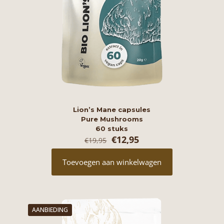
Lion’s Mane capsules
Pure Mushrooms
60 stuks
Oorspronkelijke
Huidige
€
12,95
€
19,95
prijs
prijs
was:
is:
Toevoegen aan winkelwagen
€19,95.
€12,95.
AANBIEDING