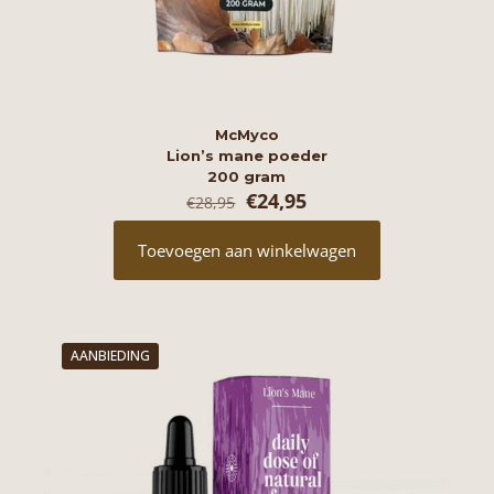
McMyco
Lion’s mane poeder
200 gram
Oorspronkelijke
Huidige
€
24,95
€
28,95
prijs
prijs
was:
is:
Toevoegen aan winkelwagen
€28,95.
€24,95.
AANBIEDING