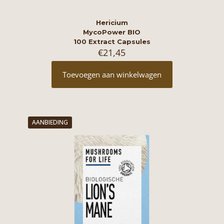
Hericium
MycoPower BIO
100 Extract Capsules
€
21,45
Toevoegen aan winkelwagen
AANBIEDING