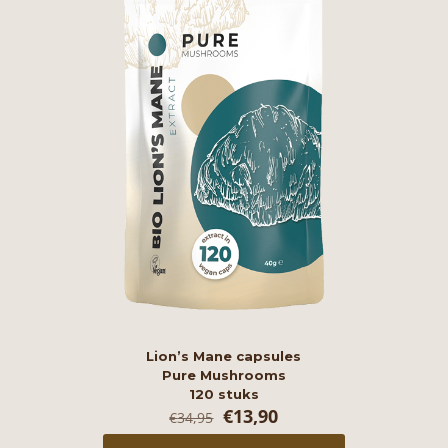
Lion’s Mane capsules
Pure Mushrooms
120 stuks
Oorspronkelijke
Huidige
€
13,90
€
34,95
prijs
prijs