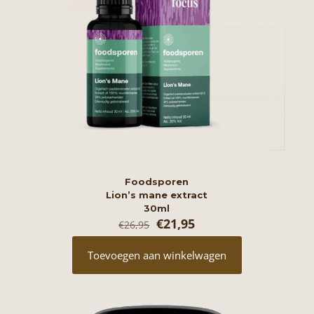
Foodsporen
Lion’s mane extract
30ml
Oorspronkelijke
Huidige
€
21,95
€
26,95
prijs
prijs
was:
is:
Toevoegen aan winkelwagen
€26,95.
€21,95.