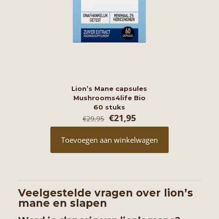
Lion’s Mane capsules
Mushrooms4life Bio
60 stuks
Oorspronkelijke
Huidige
€
21,95
€
29,95
prijs
prijs
was:
is:
Toevoegen aan winkelwagen
€29,95.
€21,95.
Veelgestelde vragen over lion’s
mane en slapen