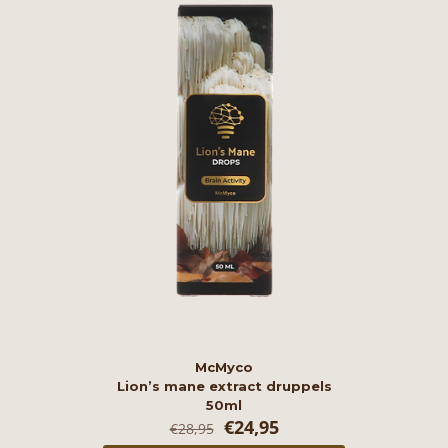
McMyco
Lion’s mane extract druppels
50ml
Oorspronkelijke
Huidige
€
24,95
€
28,95
prijs
prijs