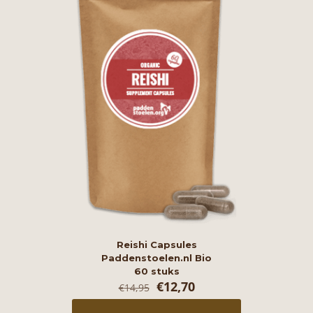
Reishi Capsules
Paddenstoelen.nl Bio
60 stuks
Oorspronkelijke
Huidige
€
12,70
€
14,95
prijs
prijs
was:
is: