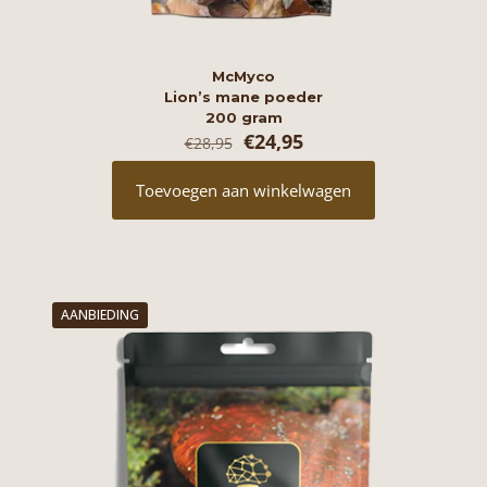
McMyco
Lion’s mane poeder
200 gram
Oorspronkelijke
Huidige
€
24,95
€
28,95
prijs
prijs
was:
is:
Toevoegen aan winkelwagen
€28,95.
€24,95.
AANBIEDING