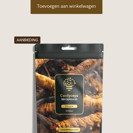
was:
is:
Toevoegen aan winkelwagen
€34,95.
€27,95.
AANBIEDING