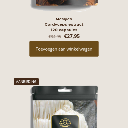
McMyco
Cordyceps extract
120 capsules
Oorspronkelijke
Huidige
€
27,95
€
34,95
prijs
prijs
was:
is:
Toevoegen aan winkelwagen
€34,95.
€27,95.
AANBIEDING