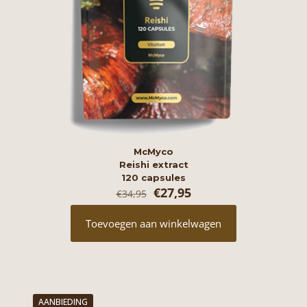
McMyco
Reishi extract
120 capsules
Oorspronkelijke
Huidige
€
27,95
€
34,95
prijs
prijs
was:
is:
Toevoegen aan winkelwagen
€34,95.
€27,95.
AANBIEDING