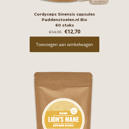
Cordyceps Sinensis capsules
Paddenstoelen.nl Bio
60 stuks
Oorspronkelijke
Huidige
€
12,70
€
14,95
prijs
prijs
was:
is:
Toevoegen aan winkelwagen
€14,95.
€12,70.