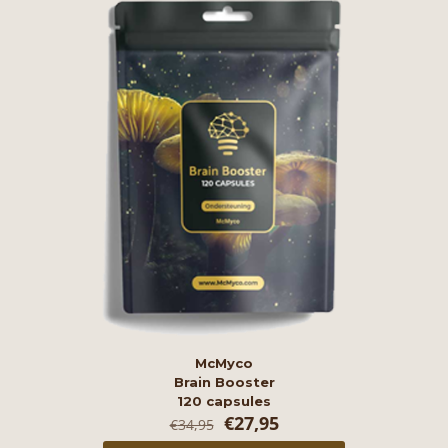
McMyco
Brain Booster
120 capsules
Oorspronkelijke
Huidige
€
27,95
€
34,95
prijs
prijs