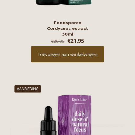
Foodsporen
Cordyceps extract
30ml
Oorspronkelijke
Huidige
€
21,95
€
26,95
prijs
prijs
was:
is:
Toevoegen aan winkelwagen
€26,95.
€21,95.
AANBIEDING