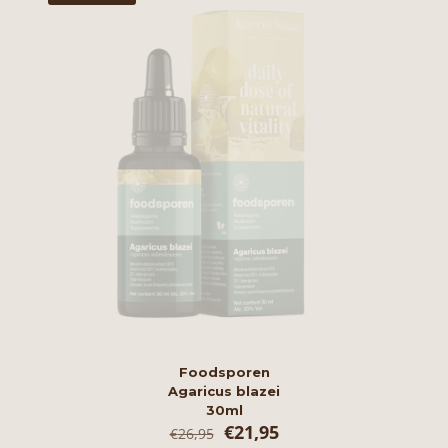
Foodsporen
Agaricus blazei
30ml
Oorspronkelijke
Huidige
€
21,95
€
26,95