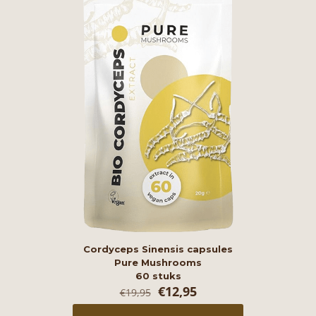
Cordyceps Sinensis capsules
Pure Mushrooms
60 stuks
Oorspronkelijke
Huidige
€
12,95
€
19,95
prijs
prijs