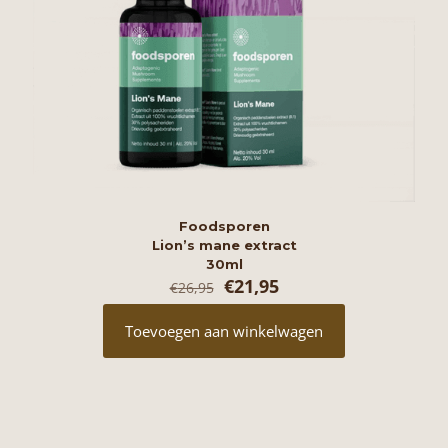
Foodsporen
Lion’s mane extract
30ml
Oorspronkelijke
Huidige
€
21,95
€
26,95
prijs
prijs
was:
is:
Toevoegen aan winkelwagen
€26,95.
€21,95.