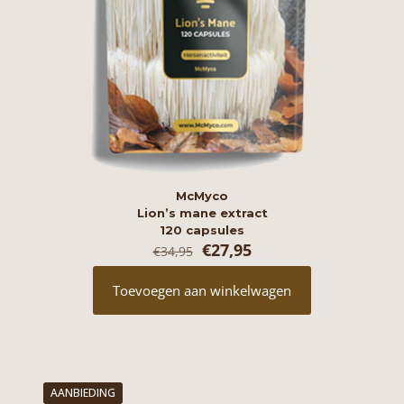
McMyco
Lion’s mane extract
120 capsules
Oorspronkelijke
Huidige
€
27,95
€
34,95
prijs
prijs
was:
is:
Toevoegen aan winkelwagen
€34,95.
€27,95.
AANBIEDING