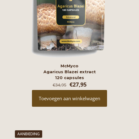
McMyco
Agaricus Blazei extract
120 capsules
Oorspronkelijke
Huidige
€
27,95
€
34,95
prijs
prijs
was:
is:
Toevoegen aan winkelwagen
€34,95.
€27,95.
AANBIEDING