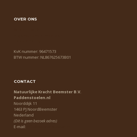
OVER ONS
Wie zijn wij?
Algemene voorwaarden
Cookie Policy
KvK nummer: 96471573
BTW nummer: NL867625673B01
CONTACT
Natuurlijke Kracht Beemster B.V.
Paddenstoelen.nl
Noorddijk 11
1463 PJ NoordBeemster
Nederland
(Dit is geen bezoek adres)
E-mail:
info@paddenstoelen.nl