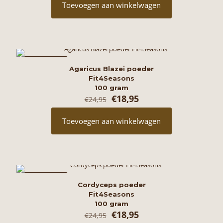
was:
is:
Toevoegen aan winkelwagen
€23,95.
€21,95.
AANBIEDING
Agaricus Blazei poeder
Fit4Seasons
100 gram
Oorspronkelijke
Huidige
€
18,95
€
24,95
prijs
prijs
was:
is:
Toevoegen aan winkelwagen
€24,95.
€18,95.
AANBIEDING
Cordyceps poeder
Fit4Seasons
100 gram
Oorspronkelijke
Huidige
€
18,95
€
24,95