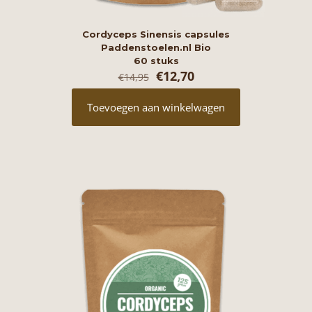
Cordyceps Sinensis capsules
Paddenstoelen.nl Bio
60 stuks
Oorspronkelijke
Huidige
€
12,70
€
14,95
prijs
prijs
was:
is:
Toevoegen aan winkelwagen
€14,95.
€12,70.