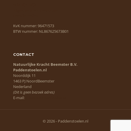
Wie zijn wij?
Algemene voorwaarden
Cookie Policy
KvK nummer: 96471573
BTW nummer: NL867625673B01
CONTACT
Natuurlijke Kracht Beemster B.V.
Paddenstoelen.nl
Noorddijk 11
1463 PJ NoordBeemster
Nederland
(Dit is geen bezoek adres)
E-mail:
info@paddenstoelen.nl
© 2026 - Paddenstoelen.nl