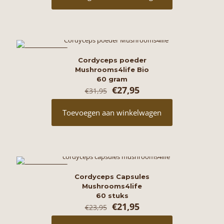
AANBIEDING
Cordyceps poeder
Mushrooms4life Bio
60 gram
Oorspronkelijke
Huidige
€
27,95
€
31,95
prijs
prijs
was:
is:
Toevoegen aan winkelwagen
€31,95.
€27,95.
AANBIEDING
Cordyceps Capsules
Mushrooms4life
60 stuks
Oorspronkelijke
Huidige
€
21,95
€
23,95
prijs
prijs