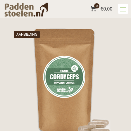
0
€0,00
AANBIEDING