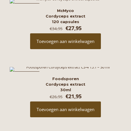
AANBIEDING
McMyco
Cordyceps extract
120 capsules
Oorspronkelijke
Huidige
€
27,95
€
34,95
prijs
prijs
was:
is:
Toevoegen aan winkelwagen
€34,95.
€27,95.
AANBIEDING
Foodsporen
Cordyceps extract
30ml
Oorspronkelijke
Huidige
€
21,95
€
26,95
prijs
prijs
was:
is:
Toevoegen aan winkelwagen
€26,95.
€21,95.