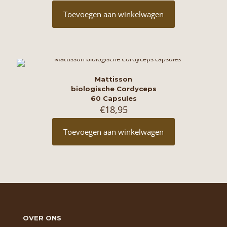
prijs
prijs
was:
is:
Toevoegen aan winkelwagen
€24,95.
€18,95.
Mattisson
biologische Cordyceps
60 Capsules
€
18,95
Toevoegen aan winkelwagen
OVER ONS