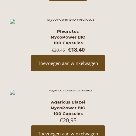
Pleurotus
MycoPower BIO
100 Capsules
Oorspronkelijke
Huidige
€
18,40
€
20,45
prijs
prijs
was:
is:
Toevoegen aan winkelwagen
€20,45.
€18,40.
Agaricus Blazei
MycoPower BIO
100 Capsules
€
20,95
Toevoegen aan winkelwagen