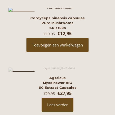
AANBIEDING
Cordyceps Sinensis capsules
Pure Mushrooms
60 stuks
Oorspronkelijke
Huidige
€
12,95
€
19,95
prijs
prijs
was:
is:
Toevoegen aan winkelwagen
€19,95.
€12,95.
AANBIEDING
Agaricus
MycoPower BIO
60 Extract Capsules
Oorspronkelijke
Huidige
€
27,95
€
29,95
prijs
prijs
was:
is:
Lees verder
€29,95.
€27,95.