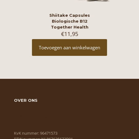
Shiitake Capsules
Biologische B12
Together Health
€
11,95
Toevoegen aan winkelwagen
OVER ONS
Wie zijn wij?
Algemene voorwaarden
Cookie Policy
KvK nummer: 96471573