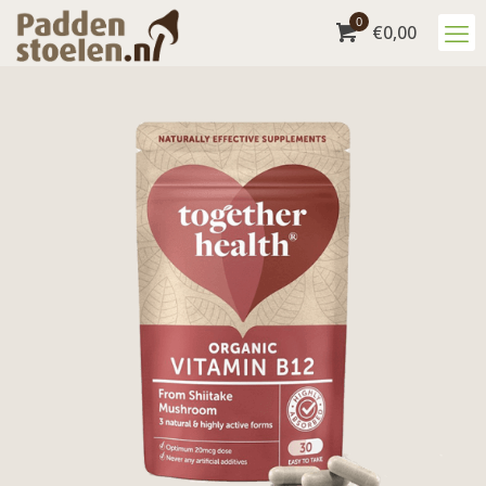
0
€
0,00