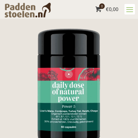
0
€
0,00