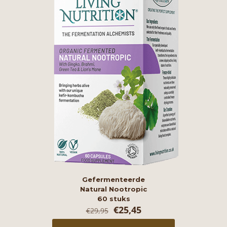
Gefermenteerde
Natural Nootropic
60 stuks
Oorspronkelijke
Huidige
€
25,45
€
29,95
prijs
prijs