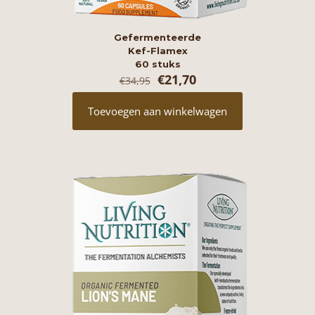
Gefermenteerde
Kef-Flamex
60 stuks
Oorspronkelijke
Huidige
€
21,70
€
34,95
prijs
prijs
was:
is:
Toevoegen aan winkelwagen
€34,95.
€21,70.