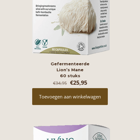
Gefermenteerde
Lion’s Mane
60 stuks
Oorspronkelijke
Huidige
€
25,95
€
34,95
prijs
prijs
was:
is:
Toevoegen aan winkelwagen
€34,95.
€25,95.