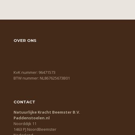
OVER ONS
Wie zijn wij?
Algemene voorwaarden
Cookie Policy
KvK nummer: 96471573
BTW nummer: NL867625673B01
CONTACT
Natuurlijke Kracht Beemster B.V.
Paddenstoelen.nl
Noorddijk 11
1463 PJ NoordBeemster