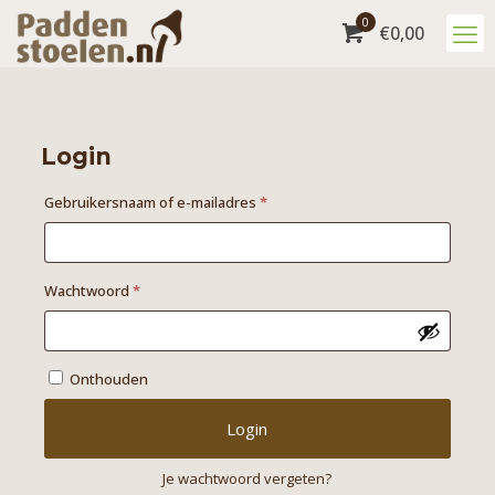
0
€
0,00
Login
Vereist
Gebruikersnaam of e-mailadres
*
Vereist
Wachtwoord
*
Onthouden
Login
Je wachtwoord vergeten?