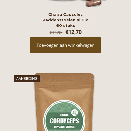
Chaga Capsules
Paddenstoelen.nl Bio
60 stuks
Oorspronkelijke
Huidige
€
12,70
€
14,95
prijs
prijs
was:
is:
Toevoegen aan winkelwagen
€14,95.
€12,70.
AANBIEDING