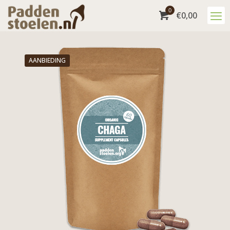
0
€
0,00
AANBIEDING