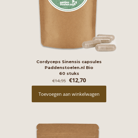
Cordyceps Sinensis capsules
Paddenstoelen.nl Bio
60 stuks
Oorspronkelijke
Huidige
€
12,70
€
14,95
prijs
prijs
was:
is:
Toevoegen aan winkelwagen
€14,95.
€12,70.