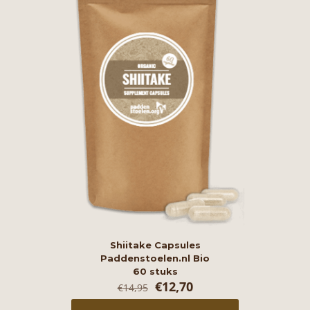
Shiitake Capsules
Paddenstoelen.nl Bio
60 stuks
Oorspronkelijke
Huidige
€
12,70
€
14,95
prijs
prijs