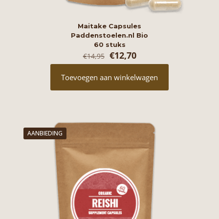
Maitake Capsules
Paddenstoelen.nl Bio
60 stuks
Oorspronkelijke
Huidige
€
12,70
€
14,95
prijs
prijs
was:
is:
Toevoegen aan winkelwagen
€14,95.
€12,70.
AANBIEDING