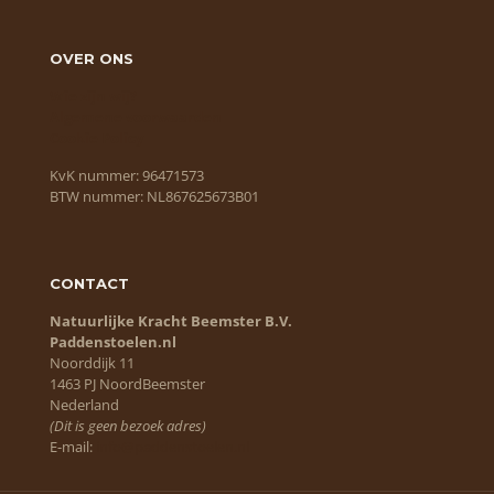
OVER ONS
Wie zijn wij?
Algemene voorwaarden
Cookie Policy
KvK nummer: 96471573
BTW nummer: NL867625673B01
CONTACT
Natuurlijke Kracht Beemster B.V.
Paddenstoelen.nl
Noorddijk 11
1463 PJ NoordBeemster
Nederland
(Dit is geen bezoek adres)
E-mail:
info@paddenstoelen.nl