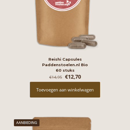
Reishi Capsules
Paddenstoelen.nl Bio
60 stuks
Oorspronkelijke
Huidige
€
12,70
€
14,95
prijs
prijs
was:
is:
Toevoegen aan winkelwagen
€14,95.
€12,70.
AANBIEDING