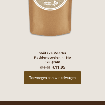
Shiitake Poeder
Paddenstoelen.nl Bio
125 gram
Oorspronkelijke
Huidige
€
11,95
€
15,95
prijs
prijs
was:
is:
Toevoegen aan winkelwagen
€15,95.
€11,95.