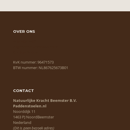
OVER ONS
Wie zijn wij?
Algemene voorwaarden
Cookie Policy
KvK nummer: 96471573
BTW nummer: NL867625673B01
CONTACT
Natuurlijke Kracht Beemster B.V.
Paddenstoelen.nl
Noorddijk 11
1463 PJ NoordBeemster
Nederland
(Dit is geen bezoek adres)