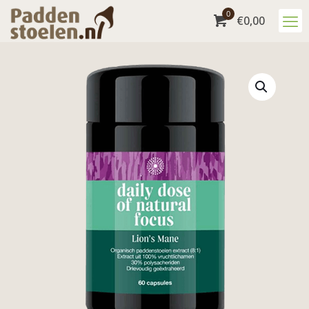
0
€
0,00