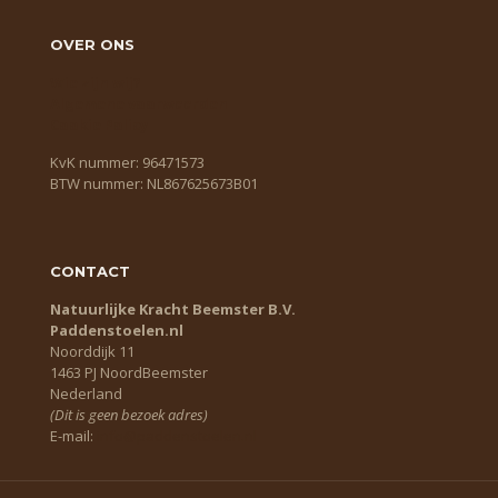
OVER ONS
Wie zijn wij?
Algemene voorwaarden
Cookie Policy
KvK nummer: 96471573
BTW nummer: NL867625673B01
CONTACT
Natuurlijke Kracht Beemster B.V.
Paddenstoelen.nl
Noorddijk 11
1463 PJ NoordBeemster
Nederland
(Dit is geen bezoek adres)
E-mail:
info@paddenstoelen.nl