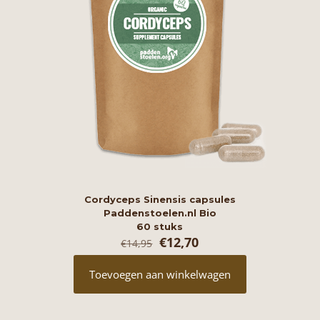
Cordyceps Sinensis capsules
Paddenstoelen.nl Bio
60 stuks
Oorspronkelijke
Huidige
€
12,70
€
14,95
prijs
prijs
was:
is:
Toevoegen aan winkelwagen
€14,95.
€12,70.