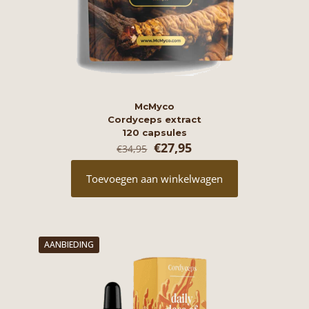
McMyco
Cordyceps extract
120 capsules
Oorspronkelijke
Huidige
€
27,95
€
34,95
prijs
prijs
was:
is:
Toevoegen aan winkelwagen
€34,95.
€27,95.
AANBIEDING