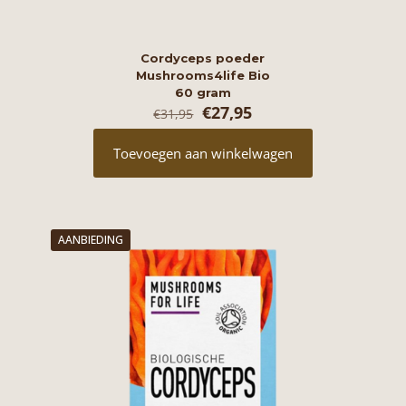
Cordyceps poeder
Mushrooms4life Bio
60 gram
Oorspronkelijke
Huidige
€
27,95
€
31,95
prijs
prijs
was:
is:
Toevoegen aan winkelwagen
€31,95.
€27,95.
AANBIEDING