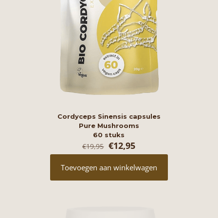
Cordyceps Sinensis capsules
Pure Mushrooms
60 stuks
Oorspronkelijke
Huidige
€
12,95
€
19,95
prijs
prijs
was:
is:
Toevoegen aan winkelwagen
€19,95.
€12,95.