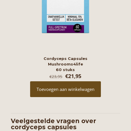
Cordyceps Capsules
Mushrooms4life
60 stuks
Oorspronkelijke
Huidige
€
21,95
€
23,95
prijs
prijs
was:
is:
Toevoegen aan winkelwagen
€23,95.
€21,95.
Veelgestelde vragen over
cordyceps capsules