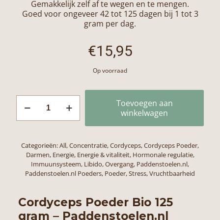
Gemakkelijk zelf af te wegen en te mengen.
Goed voor ongeveer 42 tot 125 dagen bij 1 tot 3
gram per dag.
€
15,95
Op voorraad
Cordyceps
Toevoegen aan
Sinensis
winkelwagen
Poeder
Paddenstoelen.nl
Bio
Categorieën:
All
,
Concentratie
,
Cordyceps
,
Cordyceps Poeder
,
125
Darmen
,
Energie
,
Energie & vitaliteit
,
Hormonale regulatie
,
gram
Immuunsysteem
,
Libido
,
Overgang
,
Paddenstoelen.nl
,
aantal
Paddenstoelen.nl Poeders
,
Poeder
,
Stress
,
Vruchtbaarheid
Cordyceps Poeder Bio 125
gram – Paddenstoelen.nl