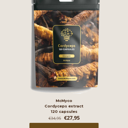
McMyco
Cordyceps extract
120 capsules
Oorspronkelijke
Huidige
€
27,95
€
34,95
prijs
prijs