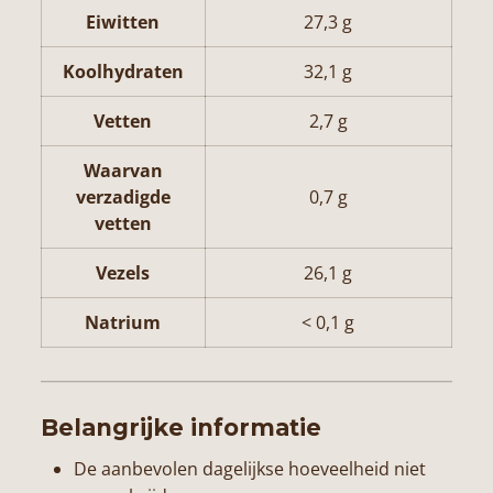
Eiwitten
27,3 g
Koolhydraten
32,1 g
Vetten
2,7 g
Waarvan
verzadigde
0,7 g
vetten
Vezels
26,1 g
Natrium
< 0,1 g
Belangrijke informatie
De aanbevolen dagelijkse hoeveelheid niet