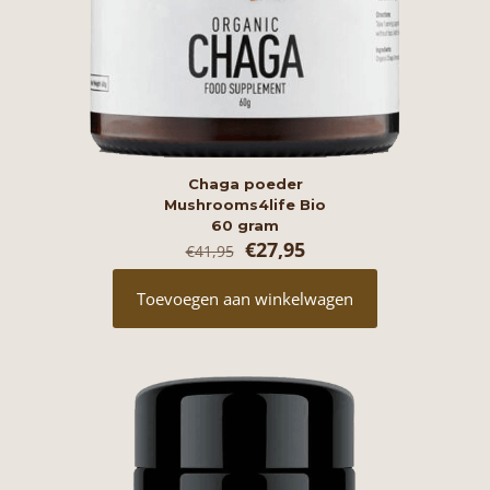
Chaga poeder
Mushrooms4life Bio
60 gram
Oorspronkelijke
Huidige
€
27,95
€
41,95
prijs
prijs
was:
is:
Toevoegen aan winkelwagen
€41,95.
€27,95.