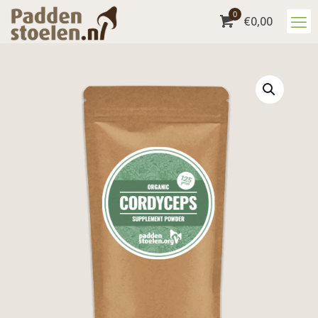
0
€
0,00