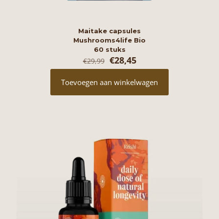
Maitake capsules
Mushrooms4life Bio
60 stuks
Oorspronkelijke
Huidige
€
28,45
€
29,99
prijs
prijs
was:
is:
Toevoegen aan winkelwagen
€29,99.
€28,45.