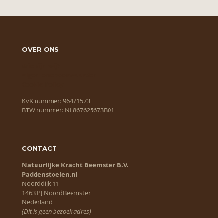
OVER ONS
Wie zijn wij?
Algemene voorwaarden
Cookie Policy
KvK nummer: 96471573
BTW nummer: NL867625673B01
CONTACT
Natuurlijke Kracht Beemster B.V.
Paddenstoelen.nl
Noorddijk 11
1463 PJ NoordBeemster
Nederland
(Dit is geen bezoek adres)