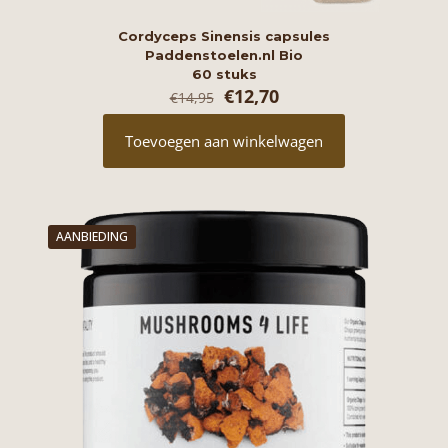
Cordyceps Sinensis capsules
Paddenstoelen.nl Bio
60 stuks
Oorspronkelijke
Huidige
€
12,70
€
14,95
prijs
prijs
was:
is:
Toevoegen aan winkelwagen
€14,95.
€12,70.
AANBIEDING