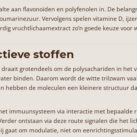
lte aan flavonoïden en polyfenolen in. De belangri
umarinezuur. Vervolgens spelen vitamine D, ijzer
dig vruchtlichaamextract zo’n goede keuze voor wi
tieve stoffen
raait grotendeels om de polysachariden in het v
water binden. Daarom wordt de witte trilzwam va
ien hebben de moleculen een kleinere structuur 
 het immuunsysteem via interactie met bepaalde r
. Verder ontstaan via deze route signalen die het 
j gaat om modulatie, niet om eenrichtingsstimula