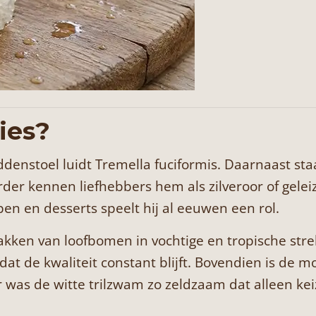
ies?
nstoel luidt Tremella fuciformis. Daarnaast staa
rder kennen liefhebbers hem als zilveroor of gel
pen en desserts speelt hij al eeuwen een rol.
 takken van loofbomen in vochtige en tropische st
at de kwaliteit constant blijft. Bovendien is de mo
r was de witte trilzwam zo zeldzaam dat alleen k