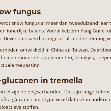
now fungus
wordt snow fungus al meer dan tweeduizend jaar t
en innerlijke balans. Vooral keizerin Yang Guifei
. Bovendien werd hij ingezet als ondersteuning vo
methoden ontwikkeld in China en Taiwan. Daardo
e hem in moderne supplementen, drankjes, soepen
tuele toepassing.
-glucanen in tremella
oel zijn de polysachariden. Dat zijn lange keten
 bèta-glucanen, een type vezel dat ook in andere
bioactieve stoffen.