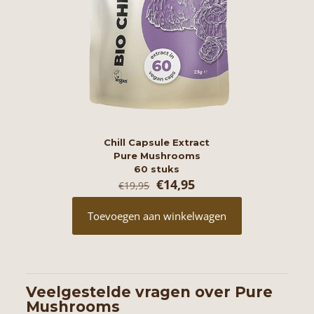
Chill Capsule Extract
Pure Mushrooms
60 stuks
Oorspronkelijke
Huidige
€
14,95
€
19,95
prijs
prijs
was:
is:
Toevoegen aan winkelwagen
€19,95.
€14,95.
Veelgestelde vragen over Pure
Mushrooms