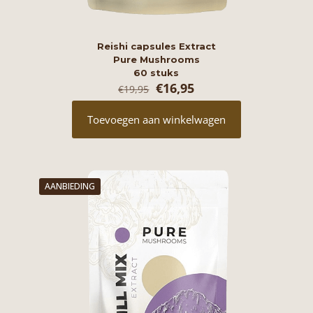
Reishi capsules Extract
Pure Mushrooms
60 stuks
Oorspronkelijke
Huidige
€
16,95
€
19,95
prijs
prijs
was:
is:
Toevoegen aan winkelwagen
€19,95.
€16,95.
AANBIEDING