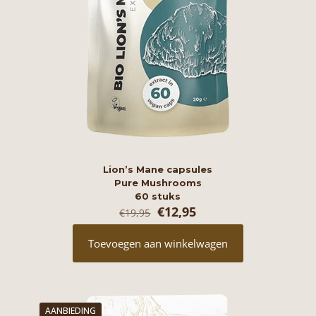
Lion’s Mane capsules
Pure Mushrooms
60 stuks
Oorspronkelijke
Huidige
€
12,95
€
19,95
prijs
prijs
was:
is:
Toevoegen aan winkelwagen
€19,95.
€12,95.
AANBIEDING