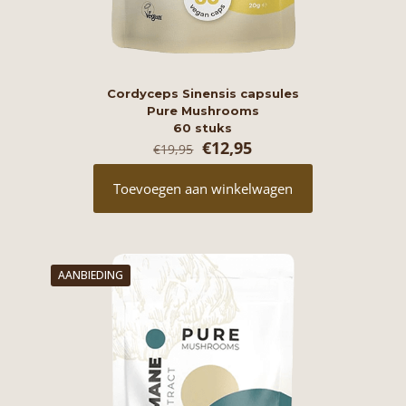
Cordyceps Sinensis capsules
Pure Mushrooms
60 stuks
Oorspronkelijke
Huidige
€
12,95
€
19,95
prijs
prijs
was:
is:
Toevoegen aan winkelwagen
€19,95.
€12,95.
AANBIEDING