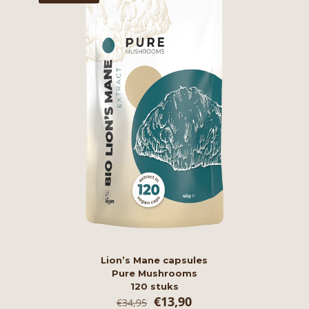
Lion’s Mane capsules
Pure Mushrooms
120 stuks
Oorspronkelijke
Huidige
€
13,90
€
34,95