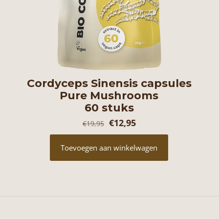
Cordyceps Sinensis capsules
Pure Mushrooms
60 stuks
Oorspronkelijke
Huidige
€
12,95
€
19,95
prijs
prijs
Toevoegen aan winkelwagen
was:
is:
€19,95.
€12,95.