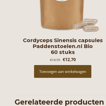
Cordyceps Sinensis capsules
Paddenstoelen.nl Bio
60 stuks
Oorspronkelijke
Huidige
€
12,70
€
14,95
prijs
prijs
Toevoegen aan winkelwagen
was:
is:
€14,95.
€12,70.
Gerelateerde producten