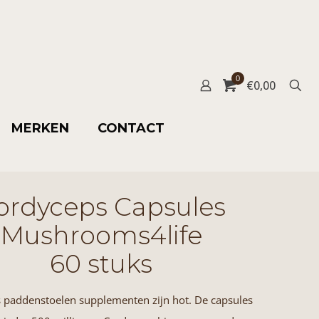
0
€
0,00
MERKEN
CONTACT
ordyceps Capsules
Mushrooms4life
60 stuks
 paddenstoelen supplementen zijn hot. De capsules