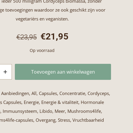
 ieder 500 milligram Cordyceps biomassa, zonder
ge toevoegingen waardoor ze ook geschikt zijn voor
vegetariërs en veganisten.
Oorspronkelijke
Huidige
€
21,95
€
23,95
prijs
prijs
Op voorraad
was:
is:
€23,95.
€21,95.
Toevoegen aan winkelwagen
life
:
Aanbiedingen
,
All
,
Capsules
,
Concentratie
,
Cordyceps
,
s Capsules
,
Energie
,
Energie & vitaliteit
,
Hormonale
e
,
Immuunsysteem
,
Libido
,
Meer
,
Mushrooms4life
,
s4life-capsules
,
Overgang
,
Stress
,
Vruchtbaarheid