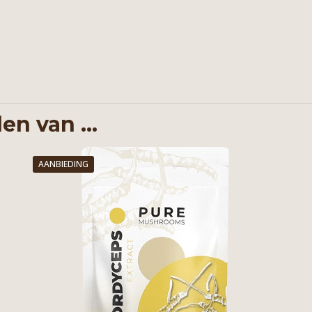
en van …
AANBIEDING