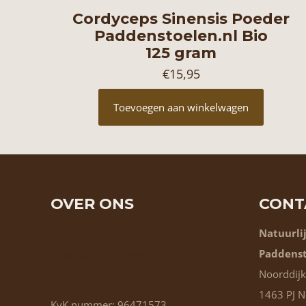
Cordyceps Sinensis Poeder
Paddenstoelen.nl Bio
125 gram
€
15,95
Toevoegen aan winkelwagen
OVER ONS
CONT
Wie zijn wij?
Natuurli
Algemene voorwaarden
Paddenst
Cookie Policy
Noorddijk
1463 PJ 
KvK nummer: 96471573