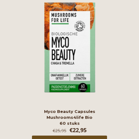
Myco Beauty Capsules
Mushrooms4life Bio
60 stuks
Oorspronkelijke
Huidige
€
22,95
€
25,95
prijs
prijs