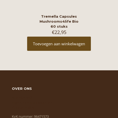
Tremella Capsules
Mushrooms4life Bio
60 stuks
€
22,95
Toevoegen aan winkelwagen
OVER ONS
Wie zijn wij?
Algemene voorwaarden
Cookie Policy
KvK nummer: 96471573