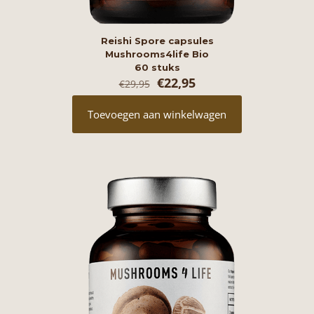
Reishi Spore capsules
Mushrooms4life Bio
60 stuks
Oorspronkelijke
Huidige
€
22,95
€
29,95
prijs
prijs
was:
is:
Toevoegen aan winkelwagen
€29,95.
€22,95.