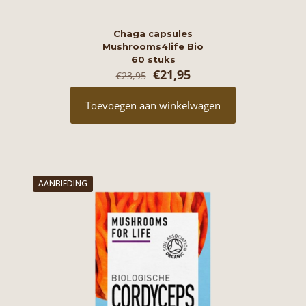
Chaga capsules
Mushrooms4life Bio
60 stuks
Oorspronkelijke
Huidige
€
21,95
€
23,95
prijs
prijs
was:
is:
Toevoegen aan winkelwagen
€23,95.
€21,95.
AANBIEDING