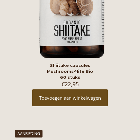
Shiitake capsules
Mushrooms4life Bio
60 stuks
€
22,95
Toevoegen aan winkelwagen
AANBIEDING