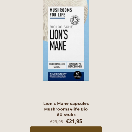
Lion’s Mane capsules
Mushrooms4life Bio
60 stuks
Oorspronkelijke
Huidige
€
21,95
€
29,95
prijs
prijs
was:
is: