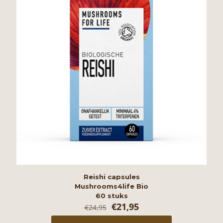
Reishi capsules
Mushrooms4life Bio
60 stuks
Oorspronkelijke
Huidige
€
21,95
€
24,95
prijs
prijs