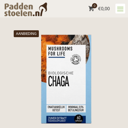
0
€
0,00
AANBIEDING