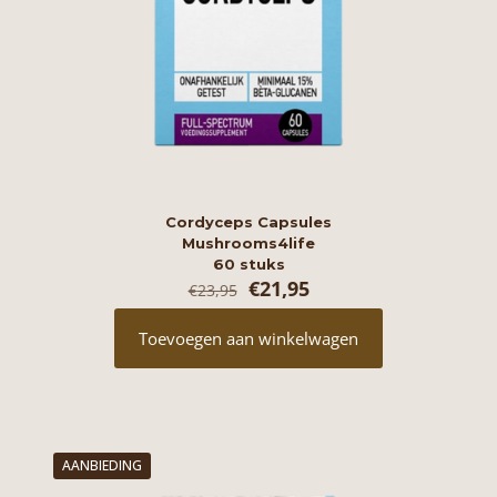
Cordyceps Capsules
Mushrooms4life
60 stuks
Oorspronkelijke
Huidige
€
21,95
€
23,95
prijs
prijs
was:
is:
Toevoegen aan winkelwagen
€23,95.
€21,95.
AANBIEDING