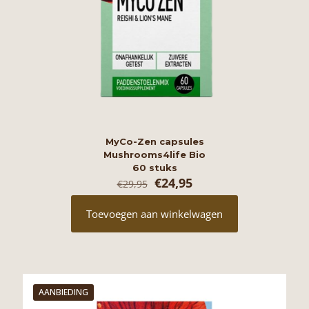
MyCo-Zen capsules
Mushrooms4life Bio
60 stuks
Oorspronkelijke
Huidige
€
24,95
€
29,95
prijs
prijs
was:
is:
Toevoegen aan winkelwagen
€29,95.
€24,95.
AANBIEDING