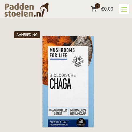
0
€
0,00
AANBIEDING