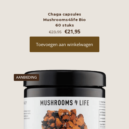
Chaga capsules
Mushrooms4life Bio
60 stuks
Oorspronkelijke
Huidige
€
21,95
€
23,95
prijs
prijs
was:
is:
Toevoegen aan winkelwagen
€23,95.
€21,95.
AANBIEDING