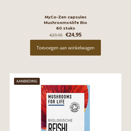
MyCo-Zen capsules
Mushrooms4life Bio
60 stuks
Oorspronkelijke
Huidige
€
24,95
€
29,95
prijs
prijs
was:
is:
Toevoegen aan winkelwagen
€29,95.
€24,95.
AANBIEDING