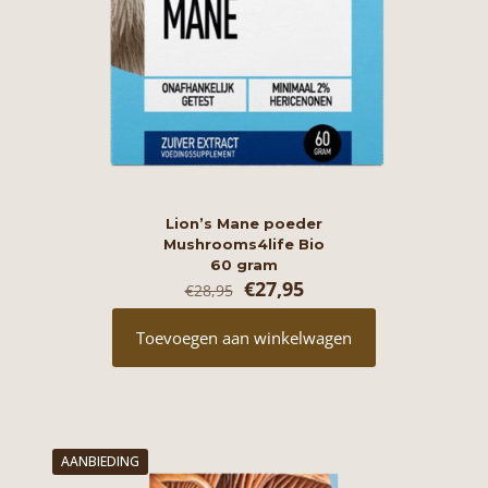
Lion’s Mane poeder
Mushrooms4life Bio
60 gram
Oorspronkelijke
Huidige
€
27,95
€
28,95
prijs
prijs
was:
is:
Toevoegen aan winkelwagen
€28,95.
€27,95.
AANBIEDING