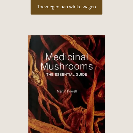
was:
is:
Toevoegen aan winkelwagen
€20,95.
€18,85.