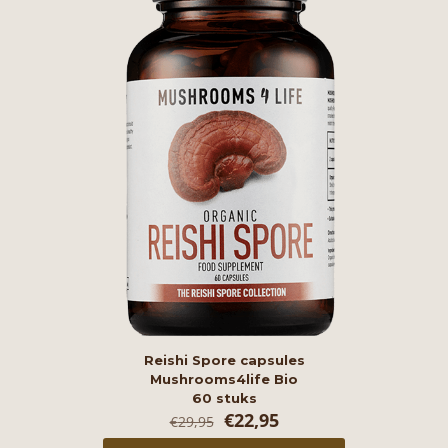
Reishi Spore capsules
Mushrooms4life Bio
60 stuks
Oorspronkelijke
Huidige
€
22,95
€
29,95
prijs
prijs