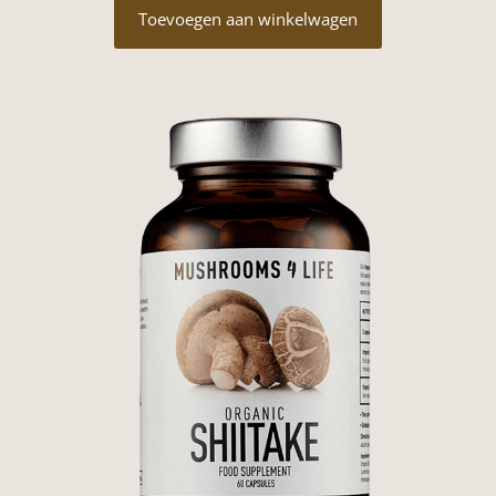
was:
is:
Toevoegen aan winkelwagen
€29,95.
€22,95.