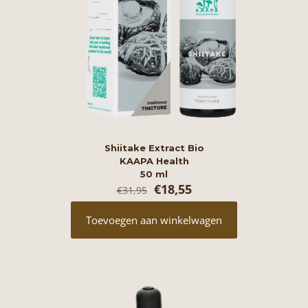
Shiitake Extract Bio
KAAPA Health
50 ml
Oorspronkelijke
Huidige
€
18,55
€
31,95
prijs
prijs
was:
is:
Toevoegen aan winkelwagen
€31,95.
€18,55.