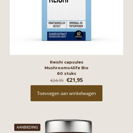
Reishi capsules
Mushrooms4life Bio
60 stuks
Oorspronkelijke
Huidige
€
21,95
€
24,95
prijs
prijs
was:
is:
Toevoegen aan winkelwagen
€24,95.
€21,95.
AANBIEDING