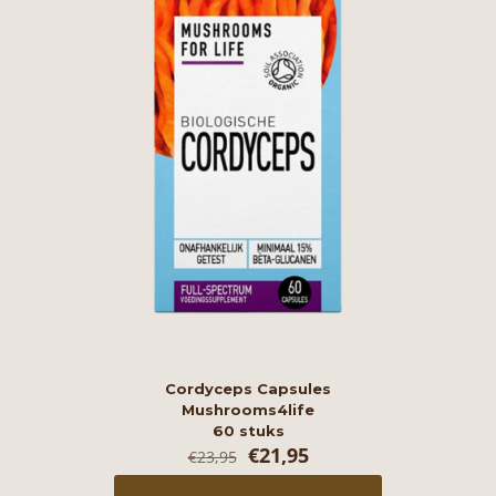
Cordyceps Capsules
Mushrooms4life
60 stuks
Oorspronkelijke
Huidige
€
21,95
€
23,95
prijs
prijs
was:
is: