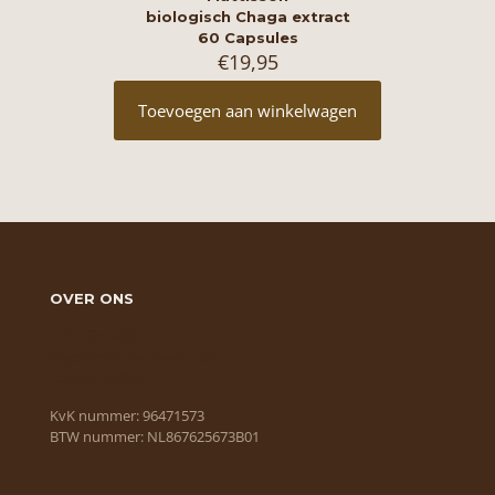
biologisch Chaga extract
60 Capsules
€
19,95
Toevoegen aan winkelwagen
OVER ONS
Wie zijn wij?
Algemene voorwaarden
Cookie Policy
KvK nummer: 96471573
BTW nummer: NL867625673B01