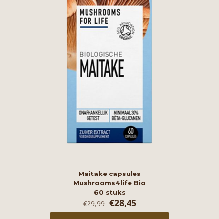
Maitake capsules
Mushrooms4life Bio
60 stuks
Oorspronkelijke
Huidige
€
28,45
€
29,99
prijs
prijs