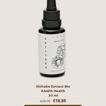
Shiitake Extract Bio
KAAPA Health
30 ml
Oorspronkelijke
Huidige
€
18,85
€
20,95
prijs
prijs