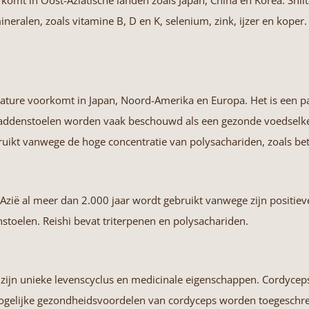
rkomt in Oost-Aziatische landen zoals Japan, China en Korea. Shii
ineralen, zoals vitamine B, D en K, selenium, zink, ijzer en koper
nature voorkomt in Japan, Noord-Amerika en Europa. Het is een p
addenstoelen worden vaak beschouwd als een gezonde voedselke
ikt vanwege de hoge concentratie van polysachariden, zoals bet
zië al meer dan 2.000 jaar wordt gebruikt vanwege zijn positiev
toelen. Reishi bevat triterpenen en polysachariden.
zijn unieke levenscyclus en medicinale eigenschappen. Cordyceps-
ogelijke gezondheidsvoordelen van cordyceps worden toegeschre