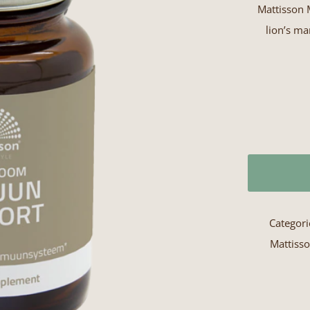
Mattisson
lion’s ma
Categor
Mattiss