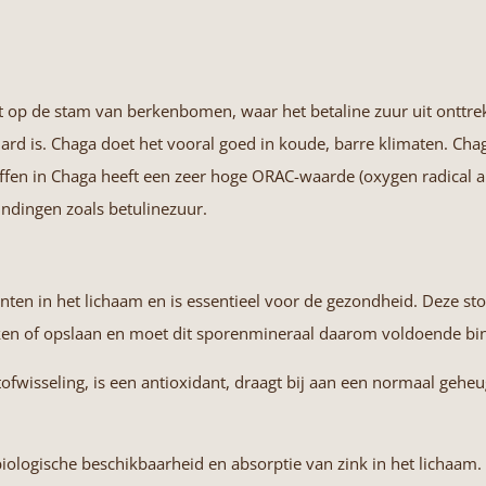
t op de stam van berkenbomen, waar het betaline zuur uit onttrekt
ard is. Chaga doet het vooral goed in koude, barre klimaten. Chag
ffen in Chaga heeft een zeer hoge ORAC-waarde (oxygen radical 
indingen zoals betulinezuur.
 in het lichaam en is essentieel voor de gezondheid. Deze stof 
ken of opslaan en moet dit sporenmineraal daarom voldoende bin
wisseling, is een antioxidant, draagt bij aan een normaal gehe
ologische beschikbaarheid en absorptie van zink in het lichaam.