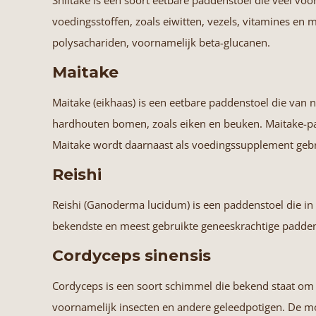
Shiitake
is een soort eetbare paddenstoel die veel voo
voedingsstoffen, zoals eiwitten, vezels, vitamines en m
polysachariden, voornamelijk beta-glucanen.
Maitake
Maitake
(eikhaas) is een eetbare paddenstoel die van 
hardhouten bomen, zoals eiken en beuken. Maitake-p
Maitake wordt daarnaast als voedingssupplement gebru
Reishi
Reishi
(Ganoderma lucidum) is een paddenstoel die in A
bekendste en meest gebruikte geneeskrachtige paddens
Cordyceps sinensis
Cordyceps
is een soort schimmel die bekend staat om 
voornamelijk insecten en andere geleedpotigen. De m