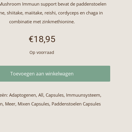
 Mushroom Immuun support bevat de paddenstoelen
ne, shiitake, maiitake, reishi, cordyceps en chaga in
combinatie met zinkmethionine.
€
18,95
Op voorraad
Toevoegen aan winkelwagen
ieën:
Adaptogenen
,
All
,
Capsules
,
Immuunsysteem
,
on
,
Meer
,
Mixen Capsules
,
Paddenstoelen Capsules