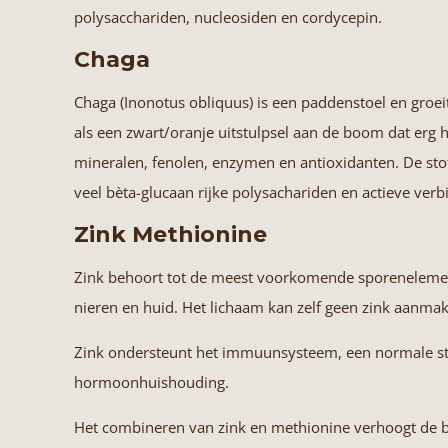
polysacchariden, nucleosiden en cordycepin.
Chaga
Chaga
(Inonotus obliquus) is een paddenstoel en groei
als een zwart/oranje uitstulpsel aan de boom dat erg h
mineralen, fenolen, enzymen en antioxidanten. De sto
veel bèta-glucaan rijke polysachariden en actieve verb
Zink Methionine
Zink behoort tot de meest voorkomende sporenelementen
nieren en huid. Het lichaam kan zelf geen zink aanma
Zink ondersteunt het immuunsysteem, een normale stof
hormoonhuishouding.
Het combineren van zink en methionine verhoogt de bi