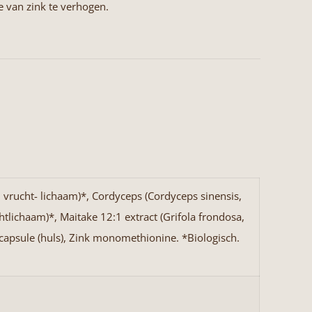
 van zink te verhogen.
 vrucht- lichaam)*, Cordyceps (Cordyceps sinensis,
tlichaam)*, Maitake 12:1 extract (Grifola frondosa,
 capsule (huls), Zink monomethionine. *Biologisch.