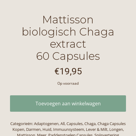
Mattisson
biologisch Chaga
extract
60 Capsules
€
19,95
Op voorraad
Toevoegen aan winkelwagen
Categorieën:
Adaptogenen
,
All
,
Capsules
,
Chaga
,
Chaga Capsules
Kopen
,
Darmen
,
Huid
,
Immuunsysteem
,
Lever & Milt
,
Longen
,
Mattisson
,
Meer
,
Paddenstoelen Capsules
,
Spijsvertering