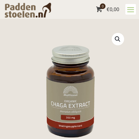
0
€
0,00