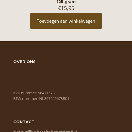
125 gram
€
15,95
Toevoegen aan winkelwagen
OVER ONS
Wie zijn wij?
Algemene voorwaarden
Cookie Policy
KvK nummer: 96471573
BTW nummer: NL867625673B01
CONTACT
Natuurlijke Kracht Beemster B.V.