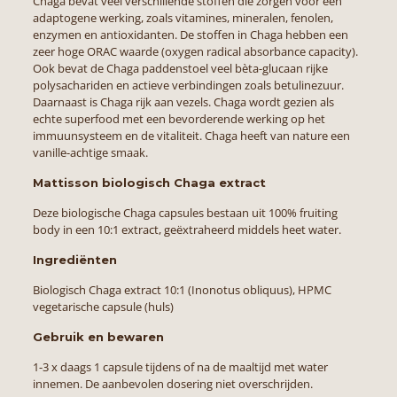
Chaga bevat veel verschillende stoffen die zorgen voor een
adaptogene werking, zoals vitamines, mineralen, fenolen,
enzymen en antioxidanten. De stoffen in Chaga hebben een
zeer hoge ORAC waarde (oxygen radical absorbance capacity).
Ook bevat de Chaga paddenstoel veel bèta-glucaan rijke
polysachariden en actieve verbindingen zoals betulinezuur.
Daarnaast is Chaga rijk aan vezels. Chaga wordt gezien als
echte superfood met een bevorderende werking op het
immuunsysteem en de vitaliteit. Chaga heeft van nature een
vanille-achtige smaak.
Mattisson biologisch Chaga extract
Deze biologische Chaga capsules bestaan uit 100% fruiting
body in een 10:1 extract, geëxtraheerd middels heet water.
Ingrediënten
Biologisch Chaga extract 10:1 (Inonotus obliquus), HPMC
vegetarische capsule (huls)
Gebruik en bewaren
1-3 x daags 1 capsule tijdens of na de maaltijd met water
innemen. De aanbevolen dosering niet overschrijden.