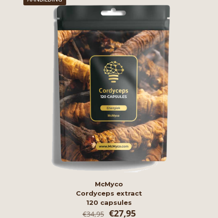
McMyco
Cordyceps extract
120 capsules
Oorspronkelijke
Huidige
€
27,95
€
34,95