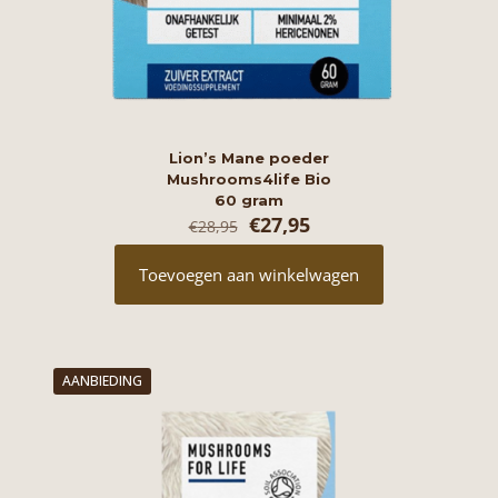
Lion’s Mane poeder
Mushrooms4life Bio
60 gram
Oorspronkelijke
Huidige
€
27,95
€
28,95
prijs
prijs
was:
is:
Toevoegen aan winkelwagen
€28,95.
€27,95.
AANBIEDING