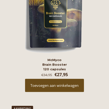
McMyco
Brain Booster
120 capsules
Oorspronkelijke
Huidige
€
27,95
€
34,95
prijs
prijs
was:
is:
Toevoegen aan winkelwagen
€34,95.
€27,95.
AANBIEDING