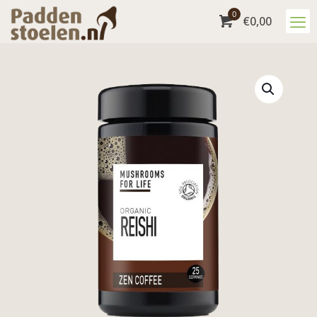
0
€
0,00