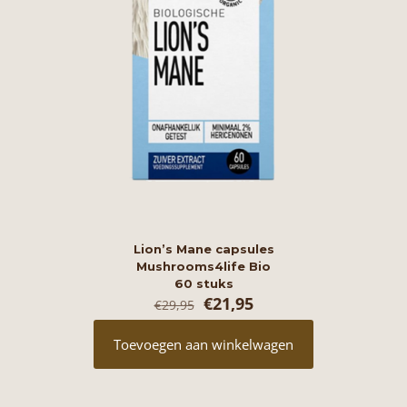
Lion’s Mane capsules
Mushrooms4life Bio
60 stuks
Oorspronkelijke
Huidige
€
21,95
€
29,95
prijs
prijs
was:
is:
Toevoegen aan winkelwagen
€29,95.
€21,95.