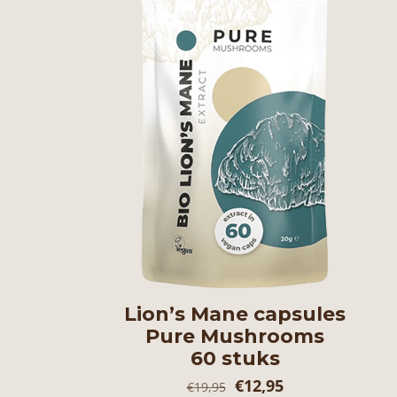
Lion’s Mane capsules
Pure Mushrooms
60 stuks
Oorspronkelijke
Huidige
€
12,95
€
19,95