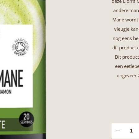
deze Lion’s 
andere mani
Mane wordt 
vleugje kan
nog eens he
dit product 
Dit produc
een eetlep
ongeveer 2
Lion's
Mane