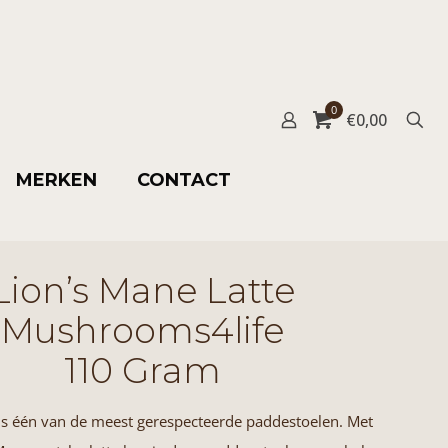
0
€
0,00
MERKEN
CONTACT
Lion’s Mane Latte
Mushrooms4life
110 Gram
is één van de meest gerespecteerde paddestoelen. Met