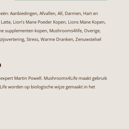
ieën:
Aanbiedingen
,
Afvallen
,
All
,
Darmen
,
Hart en
life
,
Latte
,
Lion’s Mane Poeder Kopen
,
Lions Mane Kopen
,
ne supplementen kopen
,
Mushrooms4life
,
Overige
,
pijsvertering
,
Stress
,
Warme Dranken
,
Zenuwstelsel
o
nexpert Martin Powell. Mushrooms4Life maakt gebruik
Life worden op biologische wijze gemaakt in het