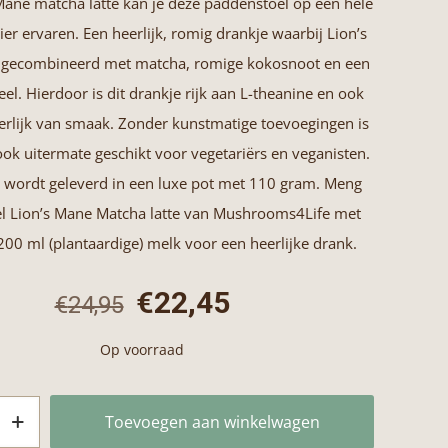
Mane matcha latte kan je deze paddenstoel op een hele
er ervaren. Een heerlijk, romig drankje waarbij Lion’s
gecombineerd met matcha, romige kokosnoot en een
eel. Hierdoor is dit drankje rijk aan L-theanine en ook
erlijk van smaak. Zonder kunstmatige toevoegingen is
ook uitermate geschikt voor vegetariërs en veganisten.
t wordt geleverd in een luxe pot met 110 gram. Meng
el Lion’s Mane Matcha latte van Mushrooms4Life met
00 ml (plantaardige) melk voor een heerlijke drank.
Oorspronkelijke
Huidige
€
22,45
€
24,95
prijs
prijs
Op voorraad
was:
is:
€24,95.
€22,45.
Toevoegen aan winkelwagen