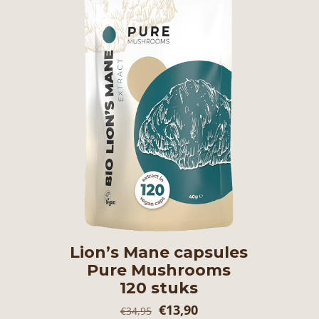
Lion’s Mane capsules
Pure Mushrooms
120 stuks
Oorspronkelijke
Huidige
€
13,90
€
34,95