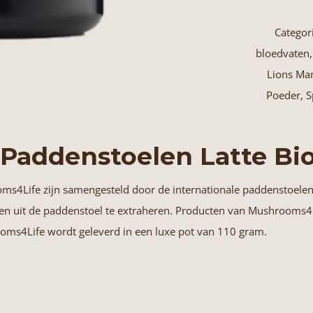
Latte
Categor
Mushrooms4
bloedvaten
110
Lions Ma
Gram
Poeder
,
S
aantal
 Paddenstoelen Latte Bi
ms4Life
zijn samengesteld door de internationale paddenstoele
ffen uit de paddenstoel te extraheren. Producten van Mushrooms4
oms4Life wordt geleverd in een luxe pot van 110 gram.