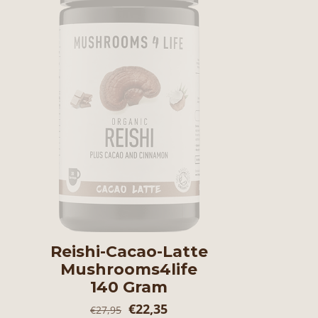
Reishi-Cacao-Latte
Mushrooms4life
140 Gram
Oorspronkelijke
Huidige
€
22,35
€
27,95