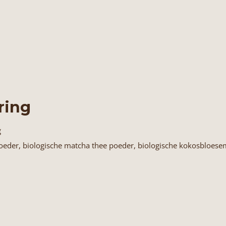
ring
g
poeder, biologische matcha thee poeder, biologische kokosbloes