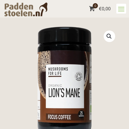
0
€
0,00