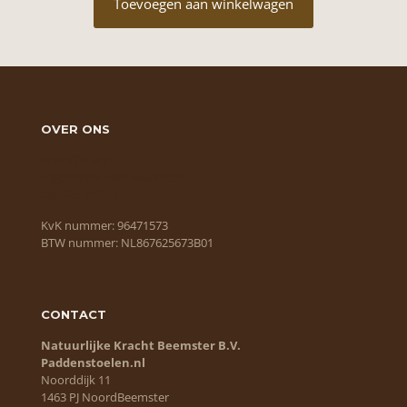
Toevoegen aan winkelwagen
OVER ONS
Wie zijn wij?
Algemene voorwaarden
Cookie Policy
KvK nummer: 96471573
BTW nummer: NL867625673B01
CONTACT
Natuurlijke Kracht Beemster B.V.
Paddenstoelen.nl
Noorddijk 11
1463 PJ NoordBeemster