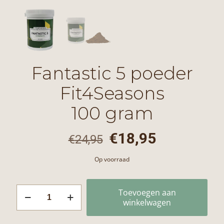
Fantastic 5 poeder
Fit4Seasons
100 gram
Oorspronkelijke
Huidige
€
18,95
€
24,95
prijs
prijs
Op voorraad
was:
is:
€24,95.
€18,95.
Fantastic
Toevoegen aan
5
winkelwagen
poeder
Fit4Seasons