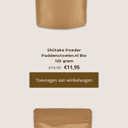
Shiitake Poeder
Paddenstoelen.nl Bio
125 gram
Oorspronkelijke
Huidige
€
11,95
€
15,95
prijs
prijs
was:
is:
Toevoegen aan winkelwagen
€15,95.
€11,95.