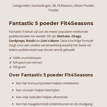
100
Categorieën:
Aanbiedingen
,
All
,
Fit4Season
,
Mixen Poeder
,
gram
Poeder
aantal
Fantastic 5 poeder Fit4Seasons
Fantastic 5 bevat vijf van de meest populaire medicinale
paddenstoelen ter wereld. Dit zijn
Maitake
,
Chaga
,
Cordyceps
,
Reishi
en
Lion’s Mane
. Deze krachtige formule
zorgt voor een unieke samenwerking waarbij het beste uit
iedere paddenstoel naar boven wordt gehaald.
100% vruchtlichaam
full-spectrum extract
100 gram
Over Fantastic 5 poeder Fit4Seasons
Kan het immuunsysteem helpen verbeteren
Kan virussen helpen bestrijden
Kan vrije radicalen helpen afremmen
Kan het maagdarmstel ondersteunen en de stoelgang