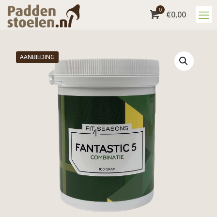
0
€
0,00
AANBIEDING