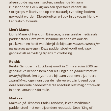
alleen op de rug van insecten, vandaar de bijnaam
rupsendoder. Gelukkig kan een specifieke variant, de
Cordyceps Militaris, ook op een natuurlijk voedingsbodem
gekweekt worden. Die gebruiken wij ook in de vegan friendly
Fantastic 5 formule.
Lion’s Mane:
Lion’s Mane, of Hericium Erinaceus, is een unieke medicinale
paddenstoel. Deze witte schimmel kennen we ook als
pruikzwam en heeft wereldwijd de bijnaam
nature’s nutrient for
the neurons
gekregen. Deze paddenstoel wordt ook vaak
gebruikt als aanvulling tijdens microdosing.
Reishi:
Reishi (Ganoderma Lucidum) wordt in China al ruim 2000 jaar
gebruikt. Ze kennen hem daar als Lingzhi en
paddenstoel van
onsterfelijkheid
. Een bijzondere bijnaam voor een bijzondere
zwam! Mycologen van over de hele wereld zijn lovend over
deze bruinrode paddenstoel die absoluut niet mag ontbreken
in onze Fantastic 5 formule.
Maitake
:
Maitake (of Eikhaas/Grifola Frondosa) is een medicinale
paddenstoel met een bijzondere reputatie. Deze “King of