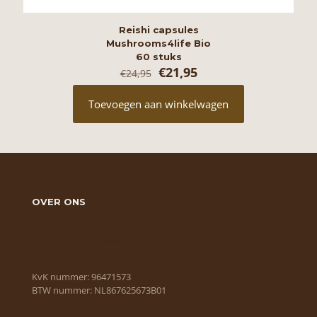
Reishi capsules
Mushrooms4life Bio
60 stuks
Oorspronkelijke
Huidige
€
21,95
€
24,95
prijs
prijs
was:
is:
Toevoegen aan winkelwagen
€24,95.
€21,95.
OVER ONS
Wie zijn wij?
Algemene voorwaarden
Cookie Policy
KvK nummer: 96471573
BTW nummer: NL867625673B01