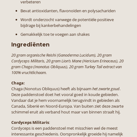
verbeteren
Bevat antioxidanten, flavonoïden en polysachariden
Wordt onderzocht vanwege de potentiële positieve
bijdrage bij kankerbehandelingen
Gemakkelijk toe te voegen aan shakes
Ingrediënten
20 gram organische Reishi (Ganoderma Lucidum), 20 gram
Cordyceps Militaris, 20 gram Lion’s Mane (Hericium Erinaceus), 20
gram Chaga (Inonotus Obliquus), 20 gram Turkey Tail extract van
100% vruchtlichaam.
Chaga:
Chaga (Nonotus Obliquus) heeft als bijnaam
het zwarte goud
.
Deze paddenstoel doet het vooral goed in koude gebieden.
Vandaar dat je hem voornamelijk terugvindt in gebieden als
Canada, Siberië en Noord-Europa. Van buiten ziet deze zwarte
schimmel eruit als verband hout maar van binnen straalt hij.
Cordyceps Militaris
:
Cordyceps is een paddenstoel met misschien wel de meest
interessante geschiedenis. Oorspronkelijk groeide hij namelijk