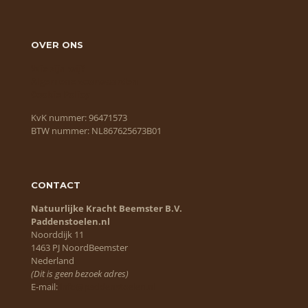
OVER ONS
Wie zijn wij?
Algemene voorwaarden
Cookie Policy
KvK nummer: 96471573
BTW nummer: NL867625673B01
CONTACT
Natuurlijke Kracht Beemster B.V.
Paddenstoelen.nl
Noorddijk 11
1463 PJ NoordBeemster
Nederland
(Dit is geen bezoek adres)
E-mail:
info@paddenstoelen.nl