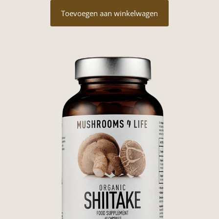
was:
is:
Toevoegen aan winkelwagen
€29,95.
€22,95.