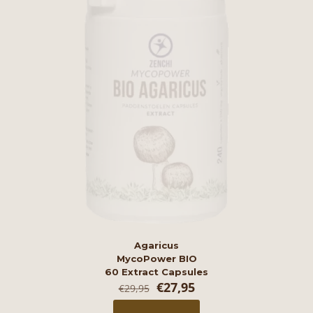
Agaricus
MycoPower BIO
60 Extract Capsules
Oorspronkelijke
Huidige
€
27,95
€
29,95
prijs
prijs
was:
is: