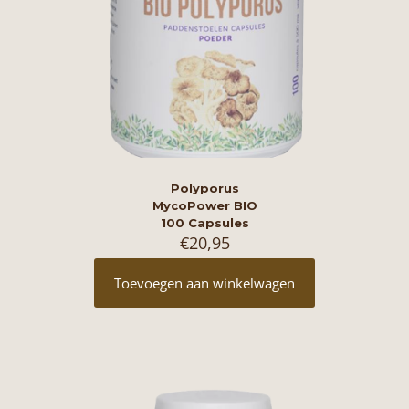
Polyporus
MycoPower BIO
100 Capsules
€
20,95
Toevoegen aan winkelwagen