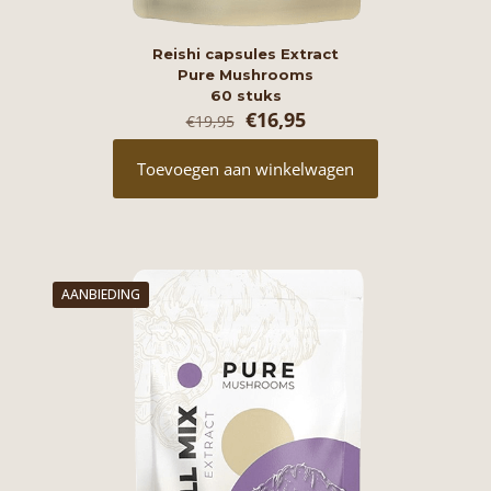
Reishi capsules Extract
Pure Mushrooms
60 stuks
Oorspronkelijke
Huidige
€
16,95
€
19,95
prijs
prijs
was:
is:
Toevoegen aan winkelwagen
€19,95.
€16,95.
AANBIEDING