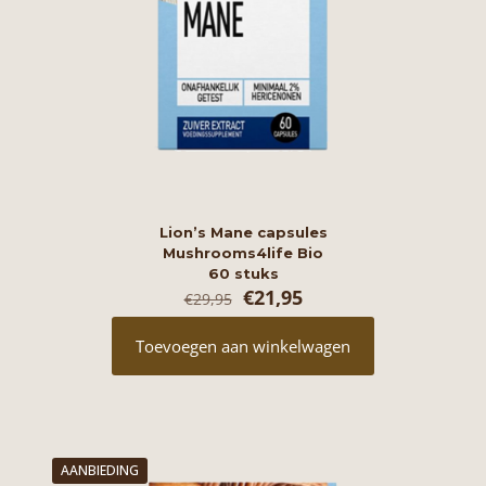
Lion’s Mane capsules
Mushrooms4life Bio
60 stuks
Oorspronkelijke
Huidige
€
21,95
€
29,95
prijs
prijs
was:
is:
Toevoegen aan winkelwagen
€29,95.
€21,95.
AANBIEDING