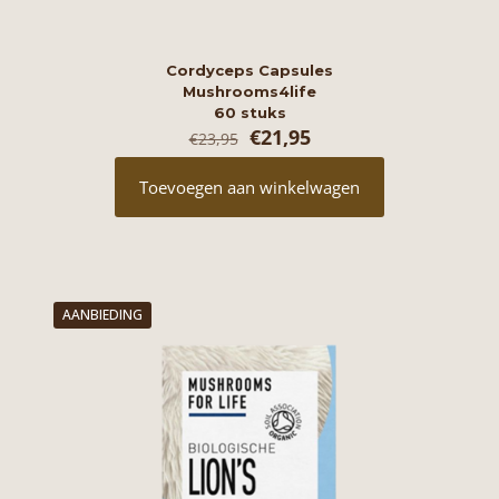
Cordyceps Capsules
Mushrooms4life
60 stuks
Oorspronkelijke
Huidige
€
21,95
€
23,95
prijs
prijs
was:
is:
Toevoegen aan winkelwagen
€23,95.
€21,95.
AANBIEDING