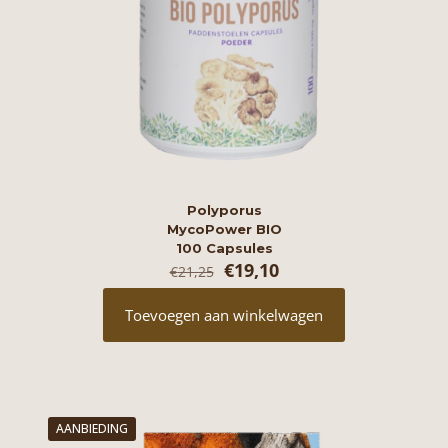
Polyporus
MycoPower BIO
100 Capsules
Oorspronkelijke
Huidige
€
19,10
€
21,25
prijs
prijs
was:
is:
Toevoegen aan winkelwagen
€21,25.
€19,10.
AANBIEDING