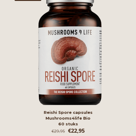
Reishi Spore capsules
Mushrooms4life Bio
60 stuks
Oorspronkelijke
Huidige
€
22,95
€
29,95
prijs
prijs