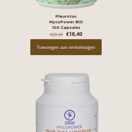
Pleurotus
MycoPower BIO
100 Capsules
Oorspronkelijke
Huidige
€
18,40
€
20,45
prijs
prijs
was:
is:
Toevoegen aan winkelwagen
€20,45.
€18,40.