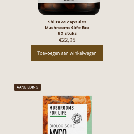
Shiitake capsules
Mushrooms4life Bio
60 stuks
€
22,95
Toevoegen aan winkelwagen
AANBIEDING