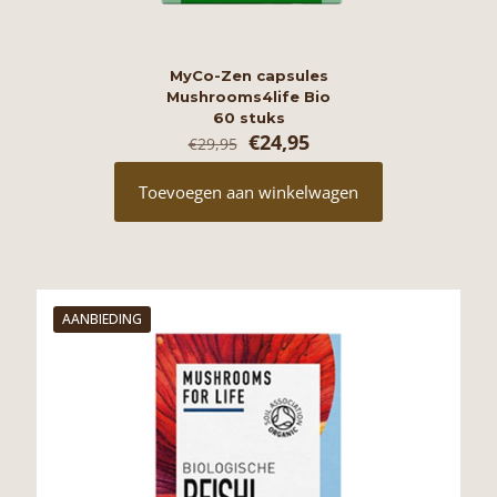
MyCo-Zen capsules
Mushrooms4life Bio
60 stuks
Oorspronkelijke
Huidige
€
24,95
€
29,95
prijs
prijs
was:
is:
Toevoegen aan winkelwagen
€29,95.
€24,95.
AANBIEDING