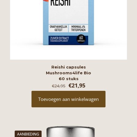
Reishi capsules
Mushrooms4life Bio
60 stuks
Oorspronkelijke
Huidige
€
21,95
€
24,95
prijs
prijs
was:
is:
Toevoegen aan winkelwagen
€24,95.
€21,95.
AANBIEDING