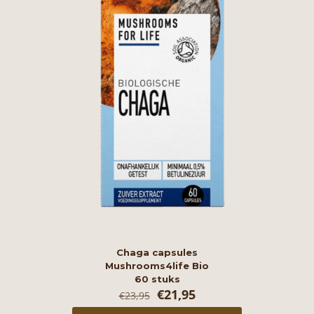
Chaga capsules
Mushrooms4life Bio
60 stuks
Oorspronkelijke
Huidige
€
21,95
€
23,95
prijs
prijs