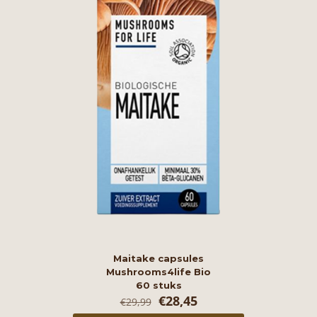
Maitake capsules
Mushrooms4life Bio
60 stuks
Oorspronkelijke
Huidige
€
28,45
€
29,99
prijs
prijs