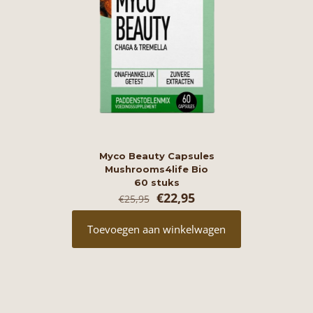
Myco Beauty Capsules
Mushrooms4life Bio
60 stuks
Oorspronkelijke
Huidige
€
22,95
€
25,95
prijs
prijs
was:
is:
Toevoegen aan winkelwagen
€25,95.
€22,95.