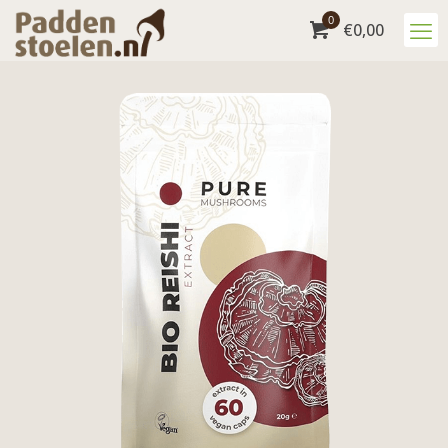
0
€
0,00