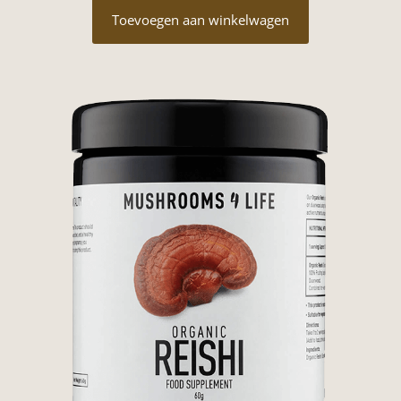
was:
is:
Toevoegen aan winkelwagen
€24,95.
€21,95.