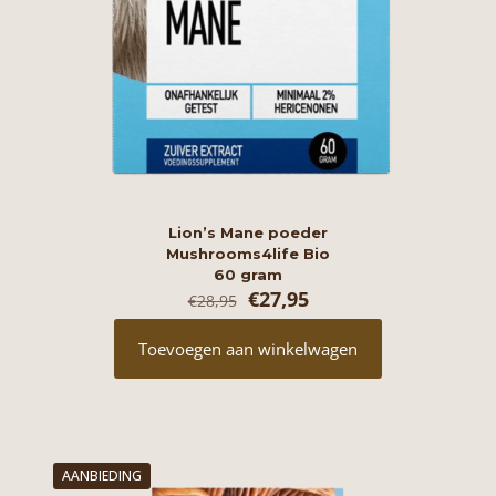
Lion’s Mane poeder
Mushrooms4life Bio
60 gram
Oorspronkelijke
Huidige
€
27,95
€
28,95
prijs
prijs
was:
is:
Toevoegen aan winkelwagen
€28,95.
€27,95.
AANBIEDING