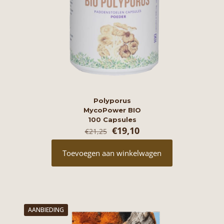
Polyporus
MycoPower BIO
100 Capsules
Oorspronkelijke
Huidige
€
19,10
€
21,25
prijs
prijs
was:
is:
Toevoegen aan winkelwagen
€21,25.
€19,10.
AANBIEDING