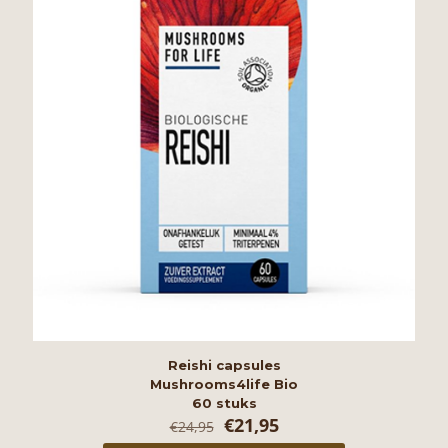
Reishi capsules
Mushrooms4life Bio
60 stuks
Oorspronkelijke
Huidige
€
21,95
€
24,95
prijs
prijs