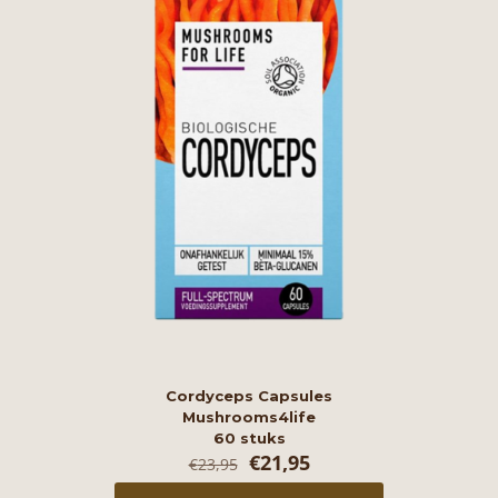
Cordyceps Capsules
Mushrooms4life
60 stuks
Oorspronkelijke
Huidige
€
21,95
€
23,95
prijs
prijs