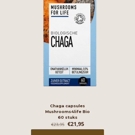
Chaga capsules
Mushrooms4life Bio
60 stuks
Oorspronkelijke
Huidige
€
21,95
€
23,95
prijs
prijs