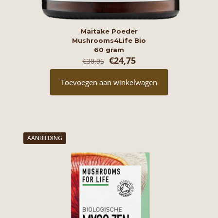
Maitake Poeder
Mushrooms4Life Bio
60 gram
Oorspronkelijke
Huidige
€
24,75
€
30,95
prijs
prijs
was:
is:
Toevoegen aan winkelwagen
€30,95.
€24,75.
AANBIEDING