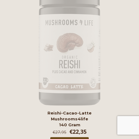
Reishi-Cacao-Latte
Mushrooms4life
140 Gram
Oorspronkelijke
Huidige
€
22,35
€
27,95
prijs
prijs