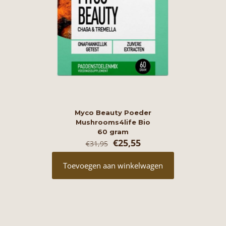
Myco Beauty Poeder
Mushrooms4life Bio
60 gram
Oorspronkelijke
Huidige
€
25,55
€
31,95
prijs
prijs
was:
is:
Toevoegen aan winkelwagen
€31,95.
€25,55.