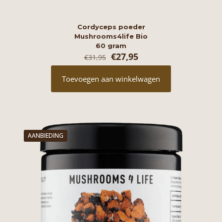
Cordyceps poeder
Mushrooms4life Bio
60 gram
Oorspronkelijke
Huidige
€
27,95
€
31,95
prijs
prijs
was:
is:
Toevoegen aan winkelwagen
€31,95.
€27,95.
AANBIEDING