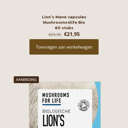
Lion’s Mane capsules
Mushrooms4life Bio
60 stuks
Oorspronkelijke
Huidige
€
21,95
€
29,95
prijs
prijs
was:
is:
Toevoegen aan winkelwagen
€29,95.
€21,95.
AANBIEDING