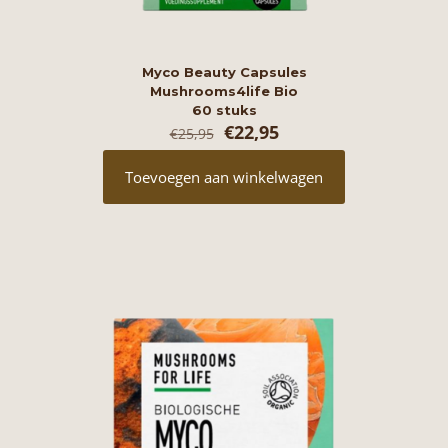
Myco Beauty Capsules
Mushrooms4life Bio
60 stuks
Oorspronkelijke
Huidige
€
22,95
€
25,95
prijs
prijs
was:
is:
Toevoegen aan winkelwagen
€25,95.
€22,95.