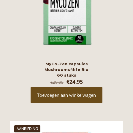
MyCo-Zen capsules
Mushrooms4life Bio
60 stuks
Oorspronkelijke
Huidige
€
24,95
€
29,95
prijs
prijs
was:
is:
Toevoegen aan winkelwagen
€29,95.
€24,95.
AANBIEDING