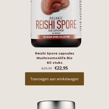
Reishi Spore capsules
Mushrooms4life Bio
60 stuks
Oorspronkelijke
Huidige
€
22,95
€
29,95
prijs
prijs
was:
is:
Toevoegen aan winkelwagen
€29,95.
€22,95.