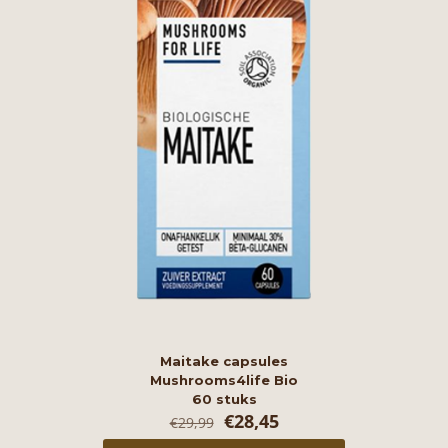
Maitake capsules
Mushrooms4life Bio
60 stuks
Oorspronkelijke
Huidige
€
28,45
€
29,99
prijs
prijs