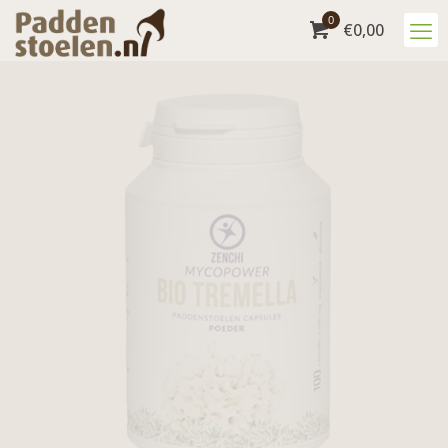
0
€
0,00