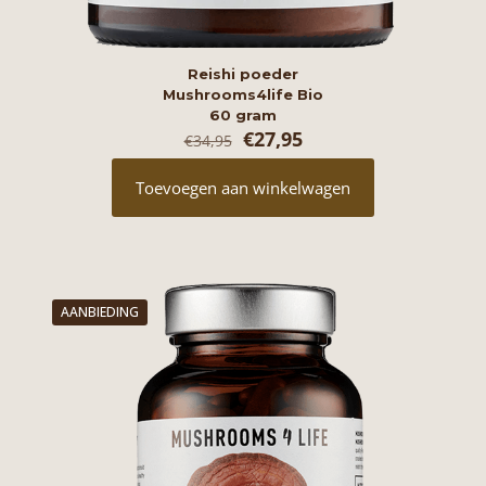
Reishi poeder
Mushrooms4life Bio
60 gram
Oorspronkelijke
Huidige
€
27,95
€
34,95
prijs
prijs
was:
is:
Toevoegen aan winkelwagen
€34,95.
€27,95.
AANBIEDING