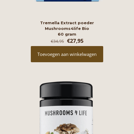
Tremella Extract poeder
Mushrooms4life Bio
60 gram
Oorspronkelijke
Huidige
€
27,95
€
34,95
prijs
prijs
was:
is:
Toevoegen aan winkelwagen
€34,95.
€27,95.