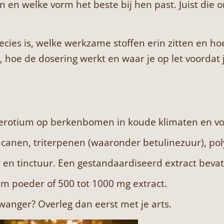
en en welke vorm het beste bij hen past. Juist die 
cies is, welke werkzame stoffen erin zitten en ho
 hoe de dosering werkt en waar je op let voordat 
clerotium op berkenbomen in koude klimaten en vorm
ucanen, triterpenen (waaronder betulinezuur), po
er en tinctuur. Een gestandaardiseerd extract bev
am poeder of 500 tot 1000 mg extract.
wanger? Overleg dan eerst met je arts.