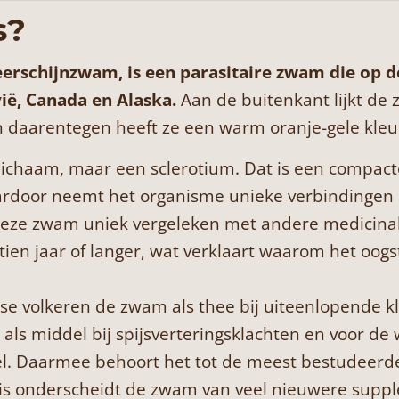
s?
erschijnzwam, is een parasitaire zwam die op 
ië, Canada en Alaska.
Aan de buitenkant lijkt de
 daarentegen heeft ze een warm oranje-gele kleur,
lichaam, maar een sclerotium. Dat is een compac
door neemt het organisme unieke verbindingen 
t deze zwam uniek vergeleken met andere medicin
 tien jaar of langer, wat verklaart waarom het oog
se volkeren de zwam als thee bij uiteenlopende k
als middel bij spijsverteringsklachten en voor de
el. Daarmee behoort het tot de meest bestudeerd
is onderscheidt de zwam van veel nieuwere supp