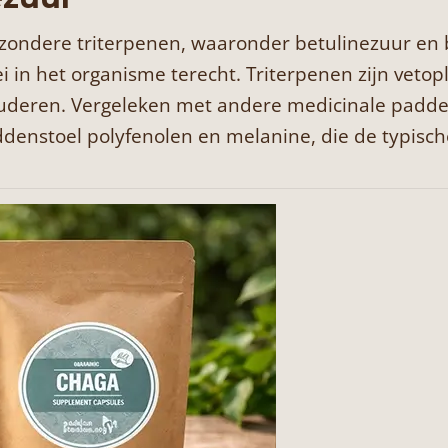
ondere triterpenen, waaronder betulinezuur en be
 in het organisme terecht. Triterpenen zijn veto
eren. Vergeleken met andere medicinale paddens
enstoel polyfenolen en melanine, die de typisch