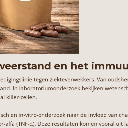
e weerstand en het imm
igingslinie tegen ziekteverwekkers. Van oudsher 
and. In laboratoriumonderzoek bekijken wetensch
 killer-cellen.
sch en in-vitro-onderzoek naar de invloed van ch
or-alfa (TNF-α). Deze resultaten komen vooral uit 