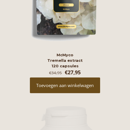
McMyco
Tremella extract
120 capsules
Oorspronkelijke
Huidige
€
27,95
€
34,95
prijs
prijs
was:
is:
Toevoegen aan winkelwagen
€34,95.
€27,95.