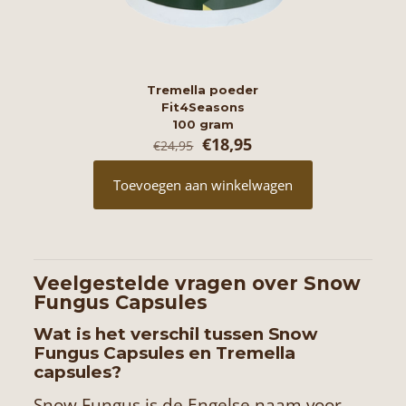
Tremella poeder
Fit4Seasons
100 gram
Oorspronkelijke
Huidige
€
18,95
€
24,95
prijs
prijs
was:
is:
Toevoegen aan winkelwagen
€24,95.
€18,95.
Veelgestelde vragen over Snow
Fungus Capsules
Wat is het verschil tussen Snow
Fungus Capsules en Tremella
capsules?
Snow Fungus is de Engelse naam voor