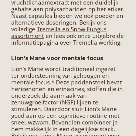
vruchtlichaamextract met een duidelijk
gehalte aan polysachariden op het etiket.
Naast capsules bieden we ook poeder en
alternatieve doseringen. Bekijk ons
volledige
Tremella en Snow Fungus
assortiment
en lees ook onze uitgebreide
informatiepagina over
Tremella werking
.
Lion’s Mane voor mentale focus
Lion’s Mane wordt traditioneel ingezet
ter ondersteuning van geheugen en
mentale focus.* Deze paddenstoel bevat
hericenonen en erinacines, stoffen die in
onderzoek de aanmaak van
zenuwgroeifactor (NGF) lijken te
stimuleren. Daardoor sluit Lion’s Mane
goed aan op een cognitieve routine met
sneeuwzwam. Bovendien combineer je
hem makkelijk in een dagelijkse stack.
Bekijk ons
Lion’s Mane assortiment
voor