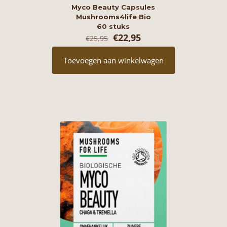
Myco Beauty Capsules
Mushrooms4life Bio
60 stuks
Oorspronkelijke
Huidige
€
22,95
€
25,95
prijs
prijs
was:
is:
Toevoegen aan winkelwagen
€25,95.
€22,95.