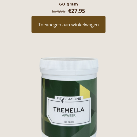
60 gram
Oorspronkelijke
Huidige
€
27,95
€
34,95
prijs
prijs
was:
is:
Toevoegen aan winkelwagen
€34,95.
€27,95.