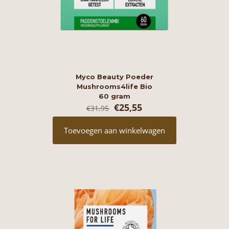
Myco Beauty Poeder
Mushrooms4life Bio
60 gram
Oorspronkelijke
Huidige
€
25,55
€
31,95
prijs
prijs
was:
is:
Toevoegen aan winkelwagen
€31,95.
€25,55.