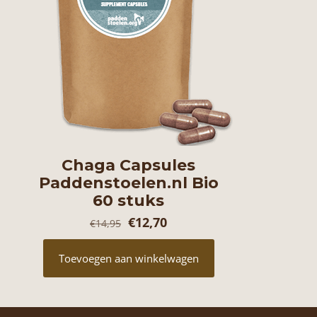
Chaga Capsules
Paddenstoelen.nl Bio
60 stuks
Oorspronkelijke
Huidige
€
12,70
€
14,95
prijs
prijs
Toevoegen aan winkelwagen
was:
is:
€14,95.
€12,70.