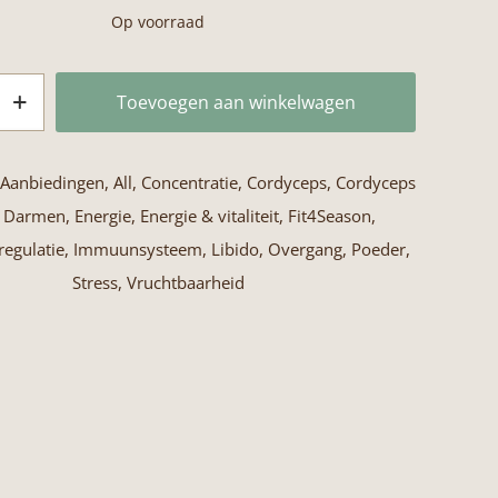
prijs
prijs
Op voorraad
was:
is:
€24,95.
€18,95.
Toevoegen aan winkelwagen
Aanbiedingen
,
All
,
Concentratie
,
Cordyceps
,
Cordyceps
,
Darmen
,
Energie
,
Energie & vitaliteit
,
Fit4Season
,
egulatie
,
Immuunsysteem
,
Libido
,
Overgang
,
Poeder
,
Stress
,
Vruchtbaarheid