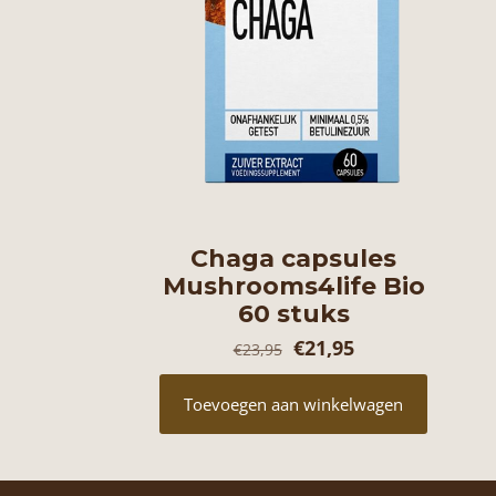
Chaga capsules
Mushrooms4life Bio
60 stuks
Oorspronkelijke
Huidige
€
21,95
€
23,95
prijs
prijs
Toevoegen aan winkelwagen
was:
is:
€23,95.
€21,95.