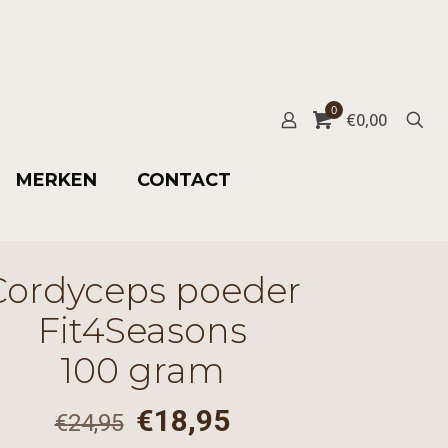
0
€
0,00
MERKEN
CONTACT
Cordyceps poeder
Fit4Seasons
100 gram
Oorspronkelijke
Huidige
€
18,95
€
24,95