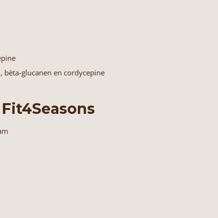
epine
, bèta-glucanen en cordycepine
 Fit4Seasons
aam