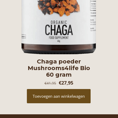
Chaga poeder
Mushrooms4life Bio
60 gram
Oorspronkelijke
Huidige
€
27,95
€
41,95
prijs
prijs
Toevoegen aan winkelwagen
was:
is:
€41,95.
€27,95.