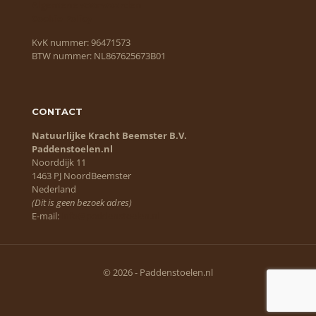
Algemene voorwaarden
Cookie Policy
KvK nummer: 96471573
BTW nummer: NL867625673B01
CONTACT
Natuurlijke Kracht Beemster B.V.
Paddenstoelen.nl
Noorddijk 11
1463 PJ NoordBeemster
Nederland
(Dit is geen bezoek adres)
E-mail:
info@paddenstoelen.nl
© 2026 - Paddenstoelen.nl