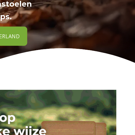
nstoelen
ps.
DERLAND