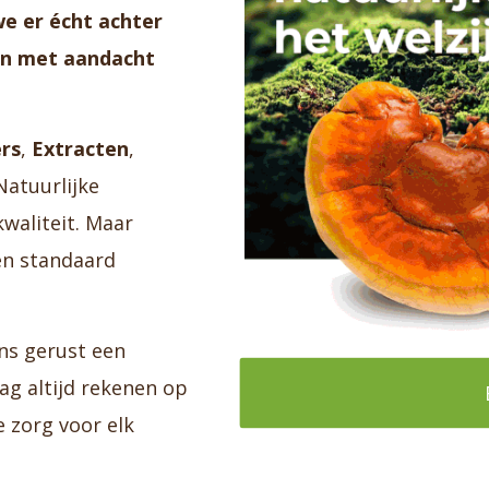
we er écht achter
 en met aandacht
rs
,
Extracten
,
Natuurlijke
waliteit. Maar
een standaard
ons gerust een
ag altijd rekenen op
e zorg voor elk