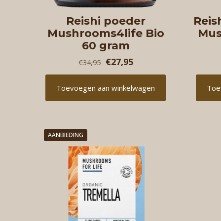
Reishi poeder
Reis
Mushrooms4life Bio
Mus
60 gram
O
H
€
27,95
€
34,95
o
u
Toevoegen aan winkelwagen
Toe
r
i
s
d
p
i
AANBIEDING
r
g
o
e
n
p
k
r
e
i