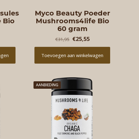
sules
Myco Beauty Poeder
 Bio
Mushrooms4life Bio
60 gram
O
H
€
25,55
€
31,95
o
u
agen
Toevoegen aan winkelwagen
r
i
s
d
p
i
AANBIEDING
r
g
o
e
n
p
k
r
e
i