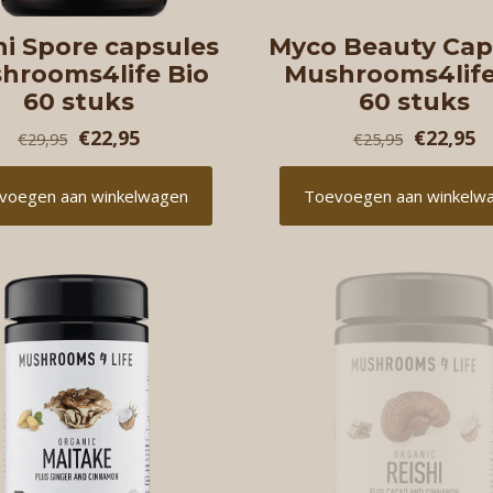
hi Spore capsules
Myco Beauty Cap
hrooms4life Bio
Mushrooms4life
60 stuks
60 stuks
O
H
O
H
€
22,95
€
22,95
€
29,95
€
25,95
o
u
o
u
voegen aan winkelwagen
Toevoegen aan winkelw
r
i
r
i
s
d
s
d
p
i
p
i
r
g
r
g
o
e
o
e
n
p
n
p
k
r
k
r
e
i
e
i