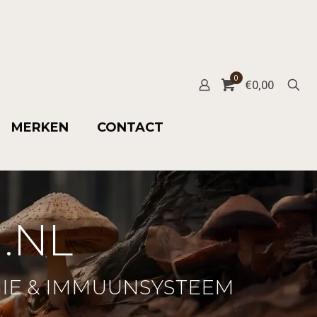
0
€
0,00
MERKEN
CONTACT
.NL
IE & IMMUUNSYSTEEM