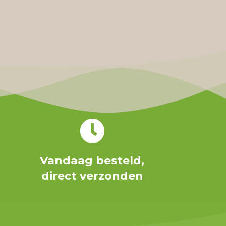
s
:
€
2
4
,
9
5
.
Vandaag besteld,
direct verzonden