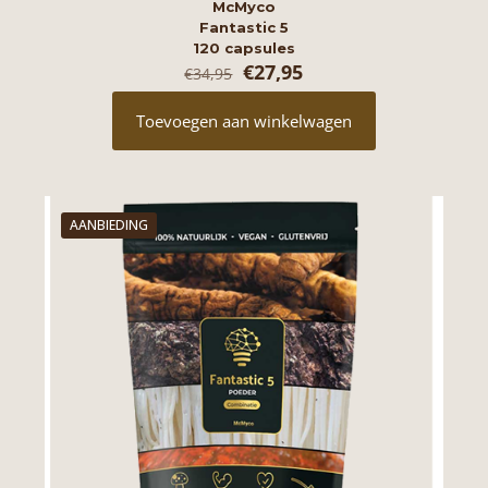
McMyco
Fantastic 5
120 capsules
Oorspronkelijke
Huidige
€
27,95
€
34,95
prijs
prijs
was:
is:
Toevoegen aan winkelwagen
€34,95.
€27,95.
AANBIEDING