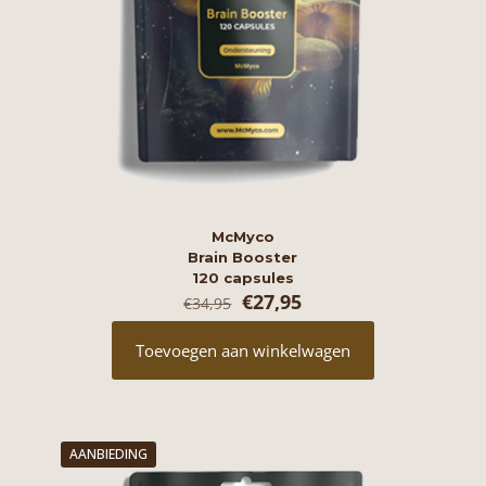
McMyco
Brain Booster
120 capsules
Oorspronkelijke
Huidige
€
27,95
€
34,95
prijs
prijs
was:
is:
Toevoegen aan winkelwagen
€34,95.
€27,95.
AANBIEDING