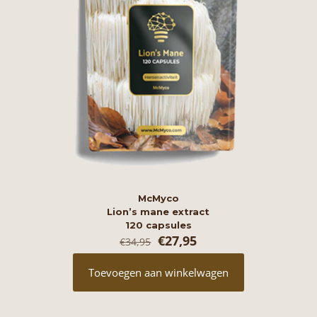
McMyco
Lion’s mane extract
120 capsules
Oorspronkelijke
Huidige
€
27,95
€
34,95
prijs
prijs
was:
is:
Toevoegen aan winkelwagen
€34,95.
€27,95.