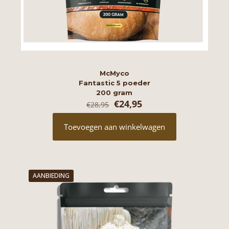
McMyco
Fantastic 5 poeder
200 gram
Oorspronkelijke
Huidige
€
24,95
€
28,95
prijs
prijs
was:
is:
Toevoegen aan winkelwagen
€28,95.
€24,95.
AANBIEDING