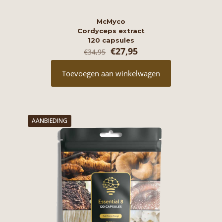
McMyco
Cordyceps extract
120 capsules
Oorspronkelijke
Huidige
€
27,95
€
34,95
prijs
prijs
was:
is:
Toevoegen aan winkelwagen
€34,95.
€27,95.
AANBIEDING