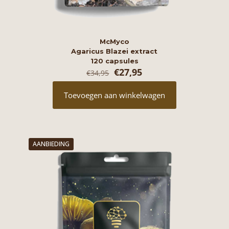
McMyco
Agaricus Blazei extract
120 capsules
Oorspronkelijke
Huidige
€
27,95
€
34,95
prijs
prijs
was:
is:
Toevoegen aan winkelwagen
€34,95.
€27,95.
AANBIEDING