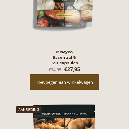
McMyco
Essential 8
120 capsules
Oorspronkelijke
Huidige
€
27,95
€
34,95
prijs
prijs
was:
is:
Toevoegen aan winkelwagen
€34,95.
€27,95.
AANBIEDING