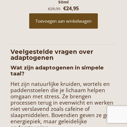
50ml
Oorspronkelijke
Huidige
€
24,95
€
28,95
prijs
prijs
was:
is:
Toevoegen aan winkelwagen
€28,95.
€24,95.
Veelgestelde vragen over
adaptogenen
Wat zijn adaptogenen in simpele
taal?
Het zijn natuurlijke kruiden, wortels en
paddenstoelen die je lichaam helpen
omgaan met stress. Ze brengen
processen terug in evenwicht en werken
niet verslavend zoals cafeïne of
slaapmiddelen. Bovendien geven ze geen
energiepiek, maar geleidelijke