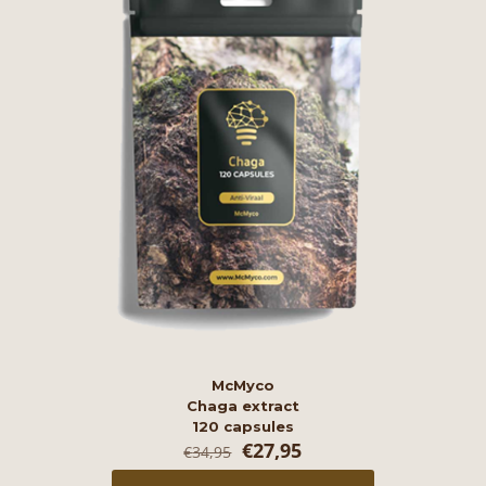
McMyco
Chaga extract
120 capsules
Oorspronkelijke
Huidige
€
27,95
€
34,95
prijs
prijs